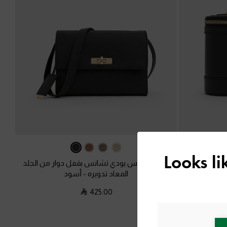
Looks l
حقيبة كروس بودي تشانس بقفل دوار من الجلد
المعاد تدويره
-
أسود
ولا
-
أسود
425.00