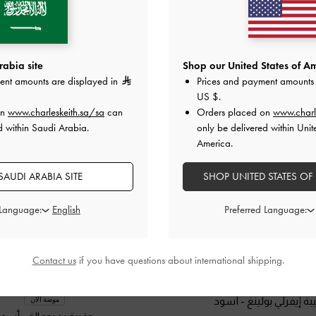
abia site
Shop our United States of Am
ent amounts are displayed in
Prices and payment amounts 
US $
.
on
www.charleskeith.sa/sa
can
Orders placed on
www.charl
d within Saudi Arabia.
only be delivered within Unit
America.
AUDI ARABIA SITE
SHOP UNITED STATES OF
 Language:
Preferred Language:
Contact us
if you have questions about international shipping.
بة إيفرلي بولينغ
-
أسود
موضة الان