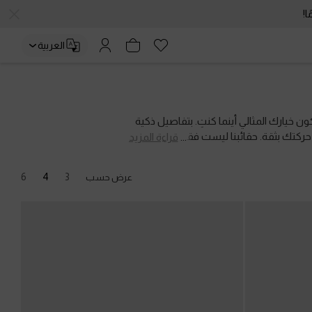
العربية
ن خيارك المثالي أينما كنتِ. بتفاصيل ذكية
ركتك بثقة. حقائبنا ليست فقط عملية، بل
قراءة المزيد
6
4
3
عرض حسب