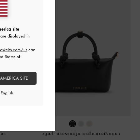
erica site
are displayed in
eskeith.com/us
can
ed States of
 AMERICA SITE
حقيبة كتف بحمالة يد مزينة بعقدة
-
أسود
حقي