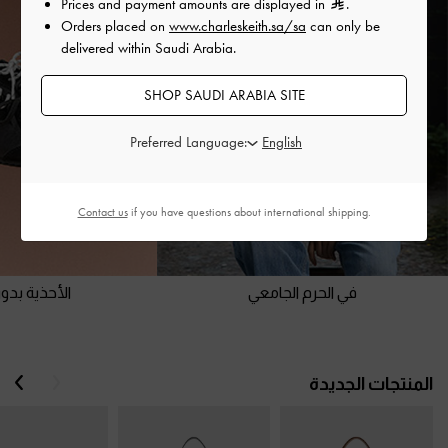
Prices and payment amounts are displayed in
.
Orders placed on
www.charleskeith.sa/sa
can only be
delivered within Saudi Arabia.
SHOP SAUDI ARABIA SITE
Preferred Language:
Contact us
if you have questions about international shipping.
في الحرم الجامعي
الأحذية بد
السابق
الت
المنتجات الجديدة