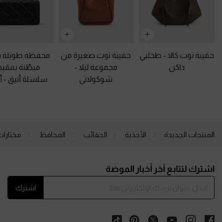
حقيبة توت كالا
-
طحلبي
حقيبة توت صغيرة من
محفظة طويلة با
داكن
مجموعة ليلا
-
مبطّنة بمق
شوكولاتي
سلسلة أنيق
-
أ
المنتجات الجديدة
الأحذية
الحقائب
المحافظ
مختارات
Site footer
اشترك لتتابع آخر أخبار الموضة
اشترك