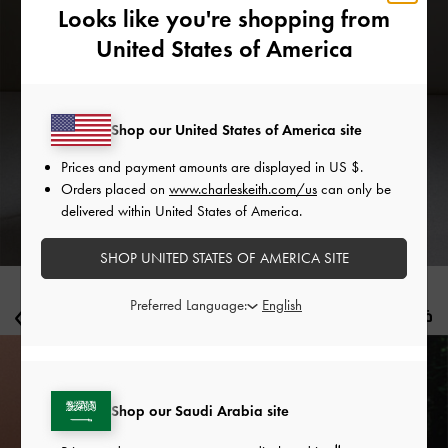
Looks like you're shopping from
United States of America
Shop our United States of America site
Prices and payment amounts are displayed in
US $
.
Orders placed on
www.charleskeith.com/us
can only be
delivered within United States of America.
SHOP UNITED STATES OF AMERICA SITE
Preferred Language:
في دائرة الضوء
us
Next
Shop our Saudi Arabia site