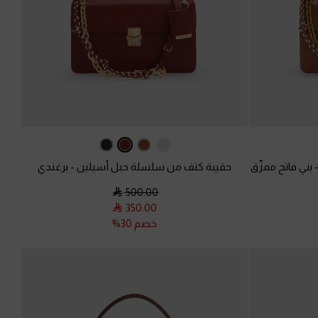
بني فاتح ممزّق
حقيبة كتف من سلسلة حبل أسيلين
-
برغندي
500.00
350.00
خصم 30%