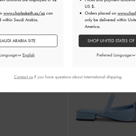
US $
.
on
www.charleskeith.sa/sa
can
Orders placed on
www.charl
d within Saudi Arabia.
only be delivered within Unit
America.
AUDI ARABIA SITE
SHOP UNITED STATES OF
 Language:
Preferred Language:
Contact us
if you have questions about international shipping.