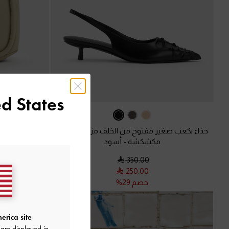
d States
حذاء بكعب صغير مفتوح من الخلف مزين بفيونكة
مكشكشة
-
أسود
حقيبة باكيت 
350.00
250.00
خصم 29%
استمتع ب
erica site
are displayed in