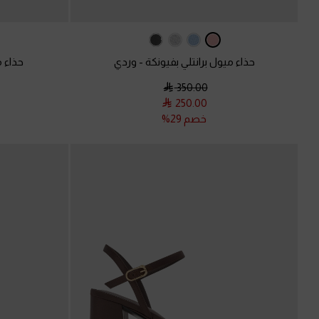
حذاء ميول برانتلي بفيونكة
-
وردي
حذاء م
350.00
250.00
خصم 29%