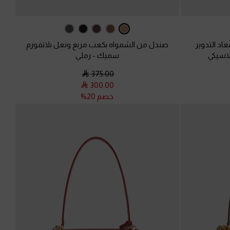
د التدوير
صندل من الشمواه بكعب مربع ونعل بلاتفورم
اسيكي
سميك
-
رملي
375.00
300.00
خصم 20%