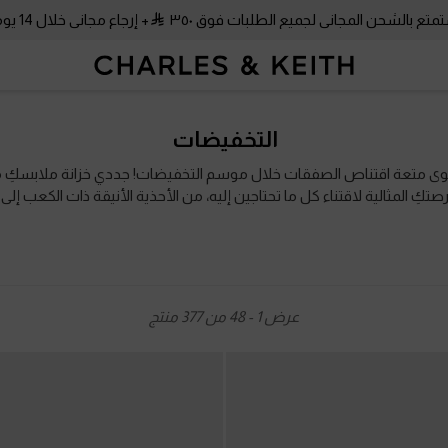
متع بالشحن المجاني لجميع الطلبات فوق ٣٥٠
+ إرجاع مجاني خلال 14 يومًا!
متع بالشحن المجاني لجميع الطلبات فوق ٣٥٠
+ إرجاع مجاني خلال 14 يومًا!
التخفيضات
سوى متعة اقتناص الصفقات خلال موسم التخفيضات! جددي خزانة ملابسكِ
كِ المثالية لاقتناء كل ما تحتاجين إليه، من الأحذية الأنيقة ذات الكعب إل
يدة تمنحك إطلالة أنيقة، استكشفي عروضنا على الحقائب واكتشفي التصاميم
عرض
1
-
48
من
377
منتج