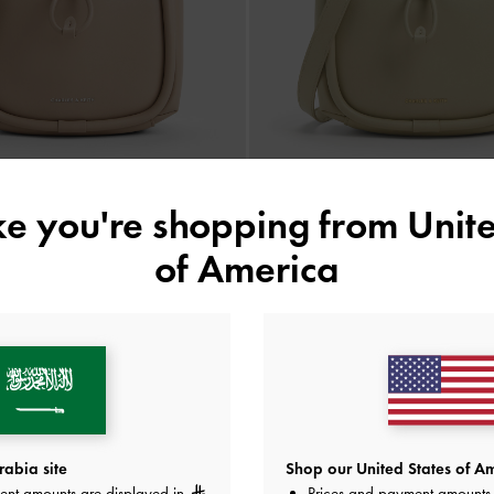
ike you're shopping from
Unite
of America
جديد
جديد
ليلا بتصميم أنبوبي
-
زيتوني فاتح
حقيبة باكيت ليلا بتصميم أنبوب
425.00
425.00
300.00
300.00
خصم 29%
خصم 29%
الشحن المجاني لجميع الطلبات فوق ٣٥٠
+ إرجاع مجاني خلال 14 يومًا!
abia site
Shop our United States of Am
ent amounts are displayed in
Prices and payment amounts 