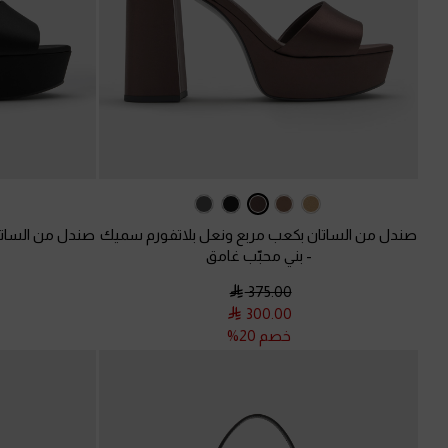
صندل من الساتان بكعب مربع ونعل بلاتفورم سميك
صندل من الساتا
-
بني محبّب غامق
375.00
300.00
خصم 20%