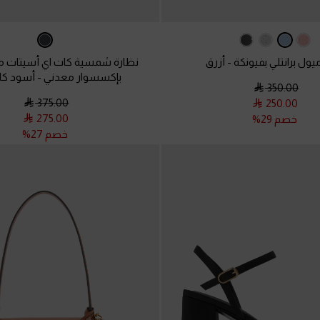
يول برانتلي بفيونكة
-
أزرق
نظارة شمسية كات اي أسيتات معا
بإكسسوار معدني
-
أسود كل
350.00
375.00
250.00
275.00
خصم 29%
خصم 27%