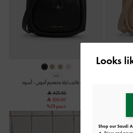
Looks l
جديد
ي
-
تاوب
حقيبة باكيت ليلا بتصميم أنبوبي
-
أسود
425.00
300.00
خصم 29%
Shop our Saudi Ar
Prices and paym