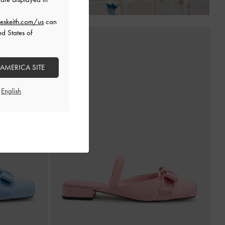
eskeith.com/us
can
ed States of
 AMERICA SITE