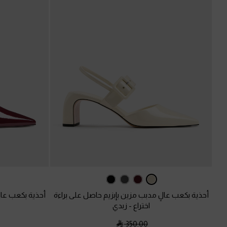
أحذية بكعب عالٍ مدبب مزين بإبزيم حاصل على براءة
أحذية بكعب عال
اختراع
-
زبدي
350.00