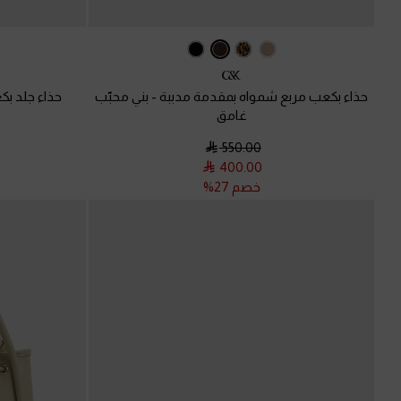
حذاء بكعب مربع شمواه بمقدمة مدببة
-
بني محبّب
حذاء جلد ب
غامق
550.00
400.00
خصم 27%