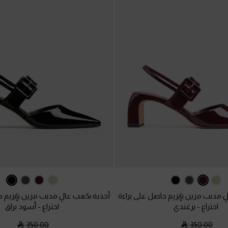
ٍ مدبب مزين بإبزيم حاصل على براءة
أحذية بكعب عالٍ مدبب مزين بإبزيم ح
اختراع
-
برغندي
اختراع
-
أسود براق
350.00
350.00