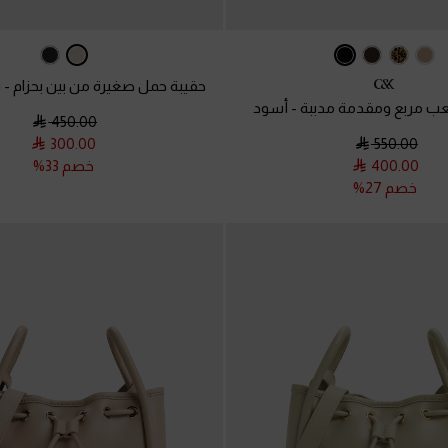
حقيبة حمل صغيرة من بين بحزام
-
ر
كعب مربع ومقدمة مدببة
-
أسود
450.00
300.00
550.00
400.00
خصم 33%
خصم 27%