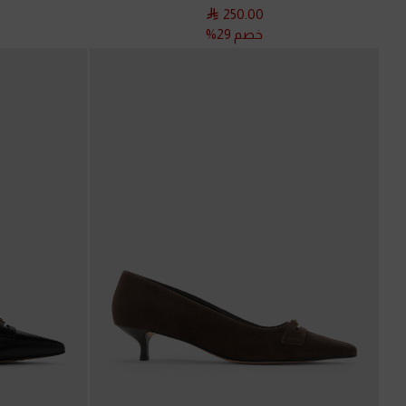
250.00
خصم 29%