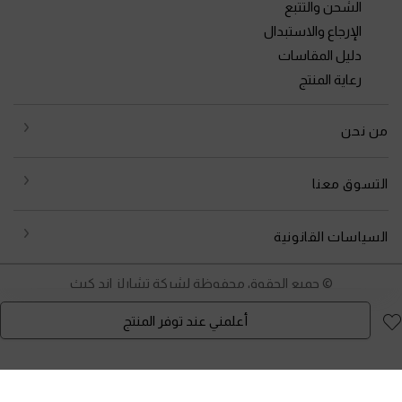
الشحن والتتبع
الإرجاع والاستبدال
دليل المقاسات
رعاية المنتج
من نحن
التسوق معنا
السياسات القانونية
© جميع الحقوق محفوظة لشركة تشارلز اند كيث
أعلمني عند توفر المنتج