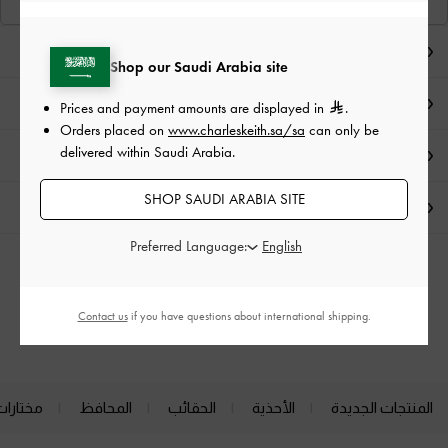
عرض منتجاتٍ مشابهة
ملاحظات المحرر
Shop our Saudi Arabia site
تفاصيل المنتج
Prices and payment amounts are displayed in
.
Orders placed on
www.charleskeith.sa/sa
can only be
delivered within Saudi Arabia.
العروض الحصرية
SHOP SAUDI ARABIA SITE
الشحن والإرجاع
Preferred Language:
الفئات ذات الصلة
Contact us
if you have questions about international shipping.
حقائب كروس بودي
المنتجات الجديدة
الأحذية
الحقائب
المحافظ
مختارات