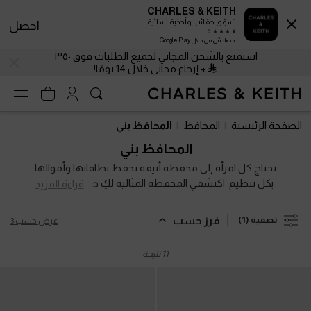
CHARLES & KEITH
تسوّق حقائب وأحذية نسائية
احصل
احصلحمّل من خلال Google Play
استمتع بالشحن المجاني لجميع الطلبات فوق ٣٥٠
+ إرجاع مجاني خلال 14 يومًا!
استمتع بالشحن المجاني لجميع الطلبات فوق ٣٥٠
+ إرجاع مجاني خلال 14 يومًا!
الصفحة الرئيسية
المحافظ
المحافظ بني
المحافظ بني
تحتاج كل امرأة إلى محفظة أنيقة تحفظ بطاقاتها وأموالها
بكل تنظيم. اكتشفي المحفظة المثالية لكِ ضمن تشكيلتنا
قراءة المزيد
الغنية والمتنوعة. من المحافظ القصيرة المدمجة إلى
التصاميم الطويلة الأنيقة، ستجدين مما يعكس أسلوبكِ
فرز حسب
تصفية
(1)
عرض حسب 3
وشخصيتكِ. من المحافظ القصيرة المدمجة إلى التصاميم
الطويلة الراقية، نقدم لكِ خيارات تناسب كل أسلوب وكل
11 نتيجة
شخصية.