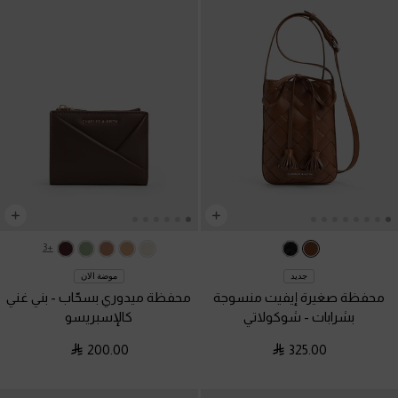
+3
جديد
موضة الان
محفظة صغيرة إيفيت منسوجة
محفظة ميدوري بسحّاب
-
بني غني
بشرابات
-
شوكولاتي
كالإسبريسو
200.00
325.00