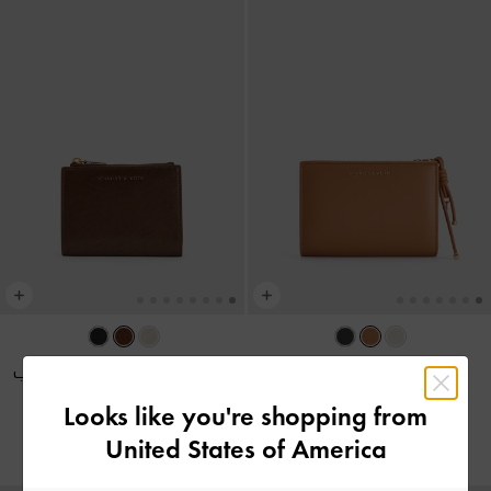
محفظة إيفرليه
-
بني محمر
محفظة هارموني صغيرة بسحاب
علوي أنيق
-
شوكولاتي
Looks like you're shopping from
175.00
175.00
United States of America