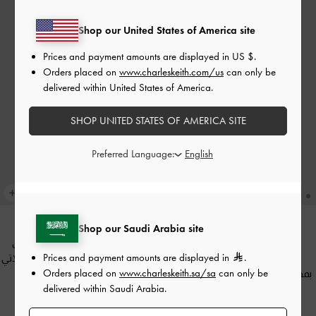
Shop our United States of America site
Prices and payment amounts are displayed in
US $
.
Orders placed on
www.charleskeith.com/us
can only be
delivered within United States of America.
SHOP UNITED STATES OF AMERICA SITE
Preferred Language:
Shop our Saudi Arabia site
محفظة هاكسلي بغطاء أمامي
موضة الان
Prices and payment amounts are displayed in
.
محفظة بافوتو طويلة مبطنة
ومزودة بلمسة معدنية
-
شوكولاتي
Orders placed on
www.charleskeith.sa/sa
can only be
بمقبض سلسلة
-
شوكولاتي داكن
داكن
delivered within Saudi Arabia.
200.00
350.00