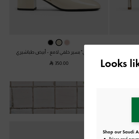
أبيض
حذاء "داني" بسير خلفي لامع
-
أبيض طباشيري
Looks l
350.00
Shop our Saudi Ar
Prices and paym