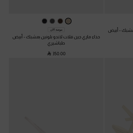
ومشبك
-
أبيض
موضة الان
حذاء ماري جين فلات لاندو بلونين بمشبك
-
أبيض
طباشيري
350.00