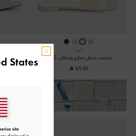
جديد
شبشب شبكي مطرز وساتان
-
أبيض
حذاء كعب جلد 
d States
325.00
استمتع ب
erica site
are displayed in