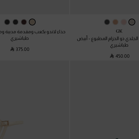
حذاء لاندو بكعب ومقدمة مدببة 
طباشيري
الجلدي ذو الحزام المطبوع
-
أبيض
طباشيري
375.00
450.00