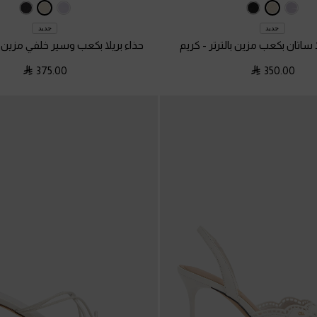
جديد
جديد
 ساتان بكعب مزين بالترتر
-
كريم
حذاء بريلا بكعب وسير خلفي مزين ب
375.00
350.00