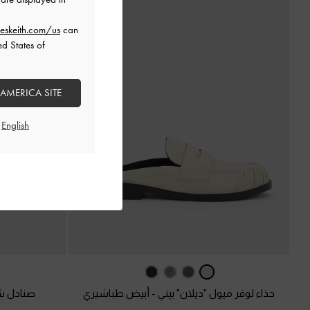
eskeith.com/us
can
ed States of
 AMERICA SITE
حذاء لوفر ميول "ديلان" بيني
-
أبيض طباشيري
صنادل شب