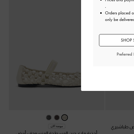
.
Orders placed 
only be delivere
SHOP S
Preferred
ض طباشيري
موضة الان
أحذية ماري جين المسطحة المنسوجة
-
أبيض