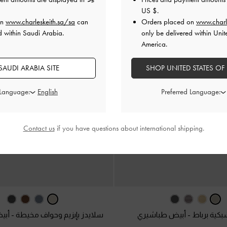
US $
.
on
www.charleskeith.sa/sa
can
Orders placed on
www.charl
d within Saudi Arabia.
only be delivered within Unit
America.
AUDI ARABIA SITE
SHOP UNITED STATES OF
 Language:
Preferred Language:
Contact us
if you have questions about international shipping.
كية برباط
-
أبيض طباشيري
سلايدز بإبزيم وحواف مخيطة
-
أبي