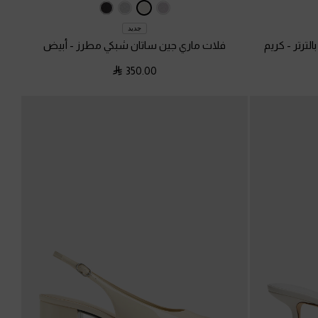
جديد
الترتر
-
كريم
فلات ماري جين ساتان شبكي مطرز
-
أبيض
350.00