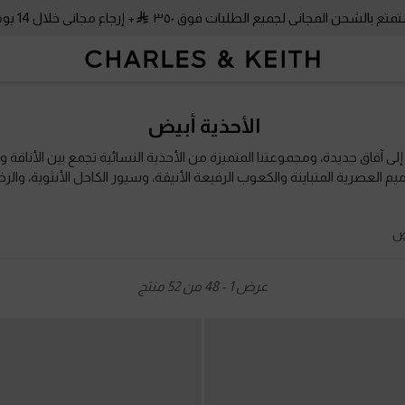
متع بالشحن المجاني لجميع الطلبات فوق ٣٥٠
+ إرجاع مجاني خلال 14 يومًا!
متع بالشحن المجاني لجميع الطلبات فوق ٣٥٠
+ إرجاع مجاني خلال 14 يومًا!
الأحذية أبيض
 إلى آفاق جديدة، ومجموعتنا المتميزة من الأحذية النسائية تجمع بين الأناقة
 العصرية المتباينة والكعوب الرفيعة الأنيقة، وسيور الكاحل الأنثوية، والزخار
المريحة سترافقكِ بجمال متجدد في كل موسم وكل إطلالة.
يض
عرض
1
-
48
من
52
منتج