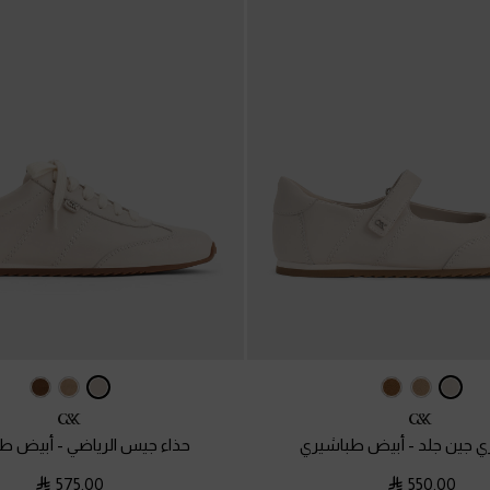
ري جين جلد
-
أبيض طباشيري
حذاء جيس الرياضي
-
أبيض طب
575.00
550.00