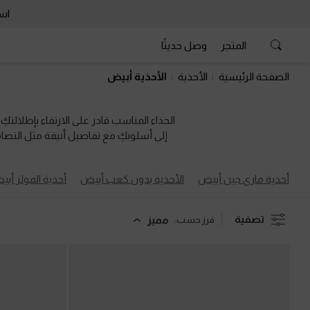
است
المتجر
وصل حديثًا
است
الصفحة الرئيسية
الأحذية
الأحذية أبيض
الحذاء المناسب قادر على الارتقاء بإطلالتكِ
إلى أسلوبكِ مع تفاصيل أنيقة مثل التصاميم
أحذية ماري جين أبيض
الأحذية بدون كعب أبيض
أحذية المولز أب
تصفية
مميز
فرز حسب: