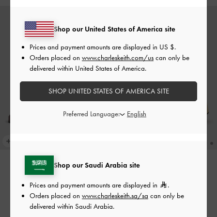
Shop our United States of America site
Prices and payment amounts are displayed in
US $
.
Orders placed on
www.charleskeith.com/us
can only be
delivered within United States of America.
SHOP UNITED STATES OF AMERICA SITE
Preferred Language:
Shop our Saudi Arabia site
Prices and payment amounts are displayed in
.
صنادل (جايس) بقاعدة متصلة
صندل جلد بفيونكة
-
برغندي
Orders placed on
www.charleskeith.sa/sa
can only be
(بلاتفورم) من الجلد
-
ذهبي
500.00
delivered within Saudi Arabia.
600.00