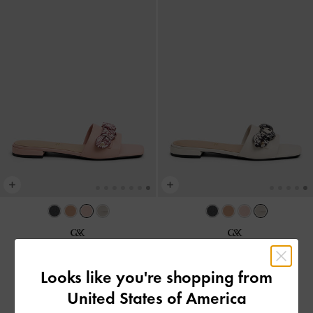
صندل تاياري الجلدي ذو الحزام
صندل تاياري الجلدي ذو الحزام
المطبوع
-
أبيض طباشيري
المطبوع
-
وردي
Looks like you're shopping from
450.00
450.00
United States of America