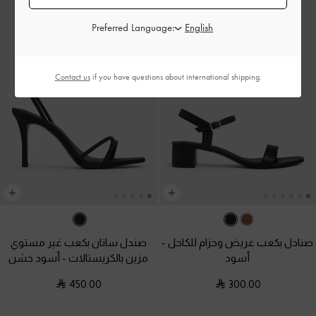
Preferred Language:
Contact us
if you have questions about international shipping.
صنادل بكعب عريض وحزام للكاحل
-
صندل ساتان بكعب غير مستوي
أسود
مزين بالكريستالات
-
أسود خشن
450.00
300.00