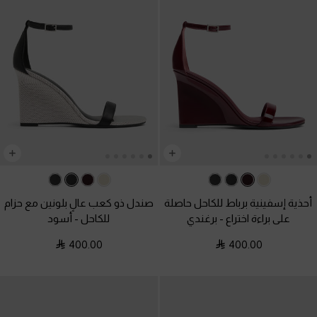
أحذية إسفينية برباط للكاحل حاصلة
صندل ذو كعب عالٍ بلونين مع حزام
على براءة اختراع
-
برغندي
للكاحل
-
أسود
400.00
400.00