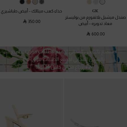
حذاء كعب ميتالك
-
أبيض طباشيري
صندل ميشيل بلاتفورم من بوليستر
350.00
معاد تدويره
-
أبيض
600.00
استمتع بالشحن المجاني لجميع الطلبات فوق استمتع
بالشحن المجاني لجميع الطلبات فوق ٣٥٠
+ إرجاع مجاني خلال 14 يومًا!