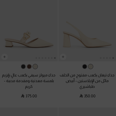
حذاء تيغان بكعب مفتوح من الخلف
حذاء ميولز سيفي بكعب عالٍ بإبزيم
مائل من الإيلاستين
-
أبيض
بلمسة معدنية ومقدمة مدببة
-
طباشيري
كريم
375.00
350.00