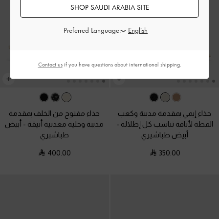
SHOP SAUDI ARABIA SITE
Preferred Language:
Contact us
if you have questions about international shipping.
حذاء إيمي بمقدمة مدببة وكعب
حذاء مفتوح من الخلف بمقدمة
القطة لأناقة تناسب كل إطلالة
-
مدببة وحلية معدنية أنيقة
-
أبيض
أبيض طباشيري
طباشيري
400.00
350.00