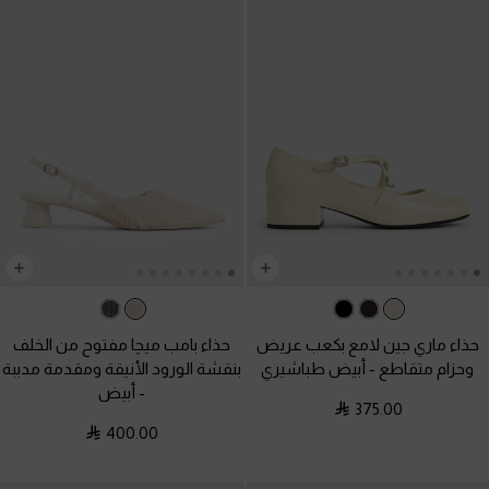
حذاء ماري جين لامع بكعب عريض
حذاء بامب ميچا مفتوح من الخلف
وحزام متقاطع
-
أبيض طباشيري
بنقشة الورود الأنيقة ومقدمة مدببة
-
أبيض
375.00
400.00