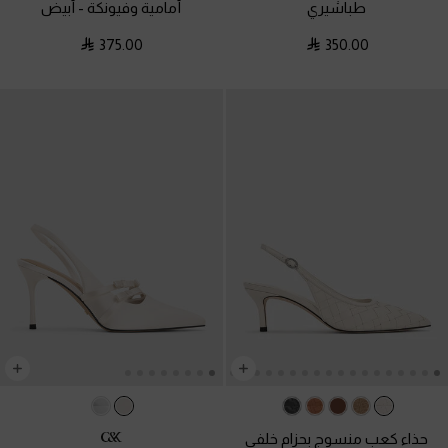
طباشيري
أمامية وفيونكة
-
أبيض
375.00
350.00
حذاء كعب منسوج بحزام خلفي