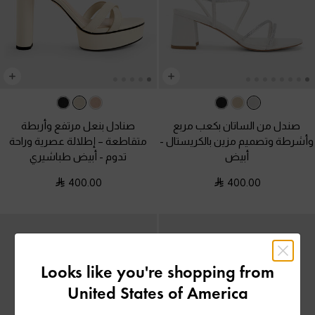
صندل من الساتان بكعب مربع
صنادل بنعل مرتفع وأربطة
وأشرطة وتصميم مزين بالكريستال
-
متقاطعة – إطلالة عصرية وراحة
أبيض
تدوم
-
أبيض طباشيري
400.00
400.00
Looks like you're shopping from
United States of America