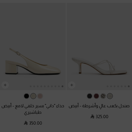
صندل بكعب عالٍ وأشرطة
-
أبيض
حذاء "داني" بسير خلفي لامع
-
أبيض
طباشيري
325.00
350.00