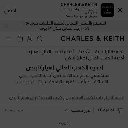
CHARLES & KEITH
تسوّق حقائب وأحذية نسائية
احصل
احصلحمّل من خلال Google Play
استمتع بالشحن المجاني لجميع الطلبات فوق ٣٥٠
+ إرجاع مجاني خلال 14 يومًا!
استمتع بالشحن المجاني لجميع الطلبات فوق ٣٥٠
+ إرجاع مجاني خلال 14 يومًا!
الصفحة الرئيسية
الأحذية
أحذية الكعب العالي (هيلز)
أحذية الكعب العالي (هيلز) أبيض
أحذية الكعب العالي (هيلز) أبيض
استكشفي مجموعتنا الكاملة من أحذية الكعب العالي
النسائية - بدءاً من الكعوب الرفيعة الجريئة وتصاميم
قراءة المزيد
البلاتفورم العصرية وصولاً إلى الكعوب العريضة الموثوقة.
سواء كنتِ تستعدين لسهرة مميزة أو تضفين لمسة من
أحذية الهيلز ذات الكعب المنخفض وكعب القطة "كيتن هيلز" أبيض
الرقي على إطلالاتكِ اليومية، توفر لكِ هذه التصاميم
المتنوعة ارتقاءً في الطول والأناقة معاً. صُممت أحذيتنا
فرز حسب
تصفية
(1)
عرض حسب 3
ذات الكعب العالي لتمكين خطواتكِ ولتكوني دائماً محط
الأنظار.
29 نتيجة