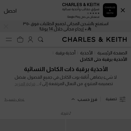
CHARLES & KEITH
تسوّق حقائب وأحذية نسائية
احصل
احصلحمّل من خلال Google Play
استمتع بالشحن المجاني لجميع الطلبات فوق ٣٥٠
+ إرجاع مجاني خلال 14 يومًا!
استمتع بالشحن المجاني لجميع الطلبات فوق ٣٥٠
+ إرجاع مجاني خلال 14 يومًا!
الصفحة الرئيسية
الأحذية
أحذية برقبة
الأحذية برقبة حتى الكاحل
الأحذية برقبة ذات الكاحل النسائية
لا شيء يضاهي أناقة بوت الكاحل في جميع الفصول. بفضل
تصميمه المتنوع، من النعال المرتفعة إلى لمسات الجلد
قراءة المزيد
الطبيعي الفاخر، ينتقل بسلاسة معكِ من دفء الصيف إلى
برودة الشتاء. ومع مكانته المفضلة لدى أيقونات أسلوب
فرز حسب
تصفية
عرض حسب 3
الشارع، يكفي أن تختاري زوجًا أنيقًا من بوتات الكاحل ليضفي
على إطلالات عطلة نهاية الأسبوع نفحة جديدة من
2 نتيجة
الأناقة، سواءً تحت أشعة الشمس أو وسط زخات المطر.