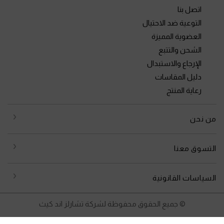
اتصل بنا
التوعية ضد الاحتيال
العضوية المميزة
الشحن والتتبع
الإرجاع والاستبدال
دليل المقاسات
رعاية المنتج
من نحن
التسوق معنا
السياسات القانونية
© جميع الحقوق محفوظة لشركة تشارلز اند كيث