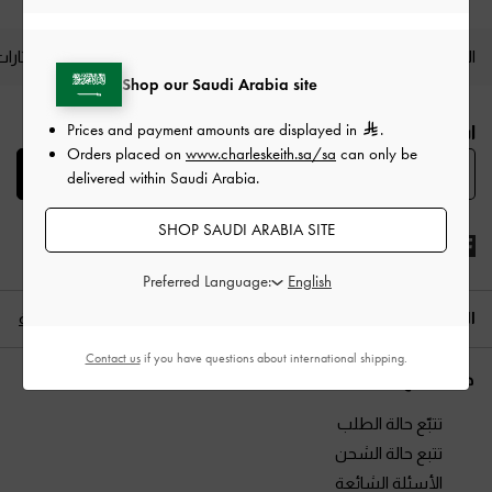
المنتجات الجديدة
الأحذية
الحقائب
المحافظ
مختارات
Shop our Saudi Arabia site
Site footer
Prices and payment amounts are displayed in
.
اشترك لتتابع آخر أخبار الموضة
Orders placed on
www.charleskeith.sa/sa
can only be
اشترك
delivered within Saudi Arabia.
SHOP SAUDI ARABIA SITE
Preferred Language:
الموقع:
العربية
العربية
Contact us
if you have questions about international shipping.
هل تحتاج مساعدة؟
تتبّع حالة الطلب
تتبع حالة الشحن
الأسئلة الشائعة