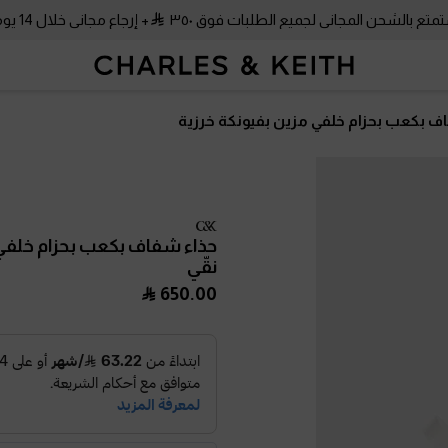
متع بالشحن المجاني لجميع الطلبات فوق ٣٥٠
+ إرجاع مجاني خلال 14 يومًا!
ف بكعب بحزام خلفي مزين بفيونكة خرزية
حذاء شفاف بكعب بحزام خلفي 
نقّي
650.00