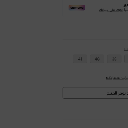
ت
41
40
39
تٍ مشابهة
توفر المنتج