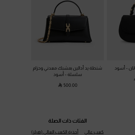
تان
-
أسود
شنطة يد أدالين بمشبك معدني وحزام
سلسلة
-
أسود
500.00
الفئات ذات الصلة
كعب عالي
أحذية الكعب العالي (هيلز)