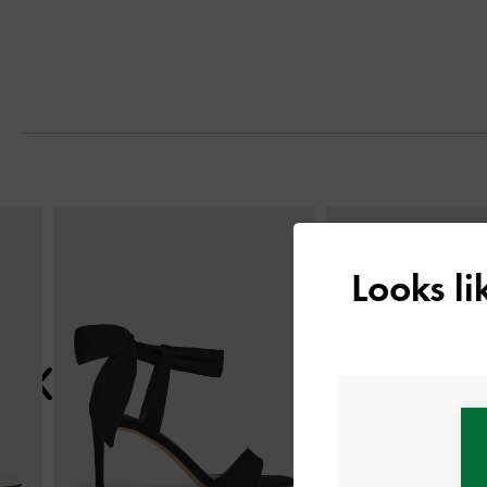
التالي
Looks l