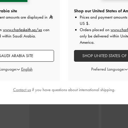
abia site
Shop our United States of Am
ent amounts are displayed in
Prices and payment amounts 
US $
.
لعالي المفتوح
صندل ميتاليك كروس أوفر بكعب ترابيز
صندل من الجلد 
on
www.charleskeith.sa/sa
can
Orders placed on
www.charl
جلد المعدني
-
-
فضي
بلاتفو
d within Saudi Arabia.
only be delivered within Unit
0
375.00
America.
AUDI ARABIA SITE
SHOP UNITED STATES OF
 Language:
Preferred Language:
ارتديه مع
Contact us
if you have questions about international shipping.