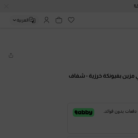
العربية
مزين بفيونكة خرزية
- شفاف