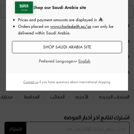
Shop our Saudi Arabia site
عرض منتجاتٍ مشابهة
Prices and payment amounts are displayed in
.
ملاحظات المحرر
Orders placed on
www.charleskeith.sa/sa
can only be
delivered within Saudi Arabia.
تفاصيل المنتج
SHOP SAUDI ARABIA SITE
العروض الحصرية
Preferred Language:
الشحن والإرجاع
Contact us
if you have questions about international shipping.
المنتجات الجديدة
الأحذية
الحقائب
المحافظ
مختارات
Site footer
اشترك لتتابع آخر أخبار الموضة
اشترك