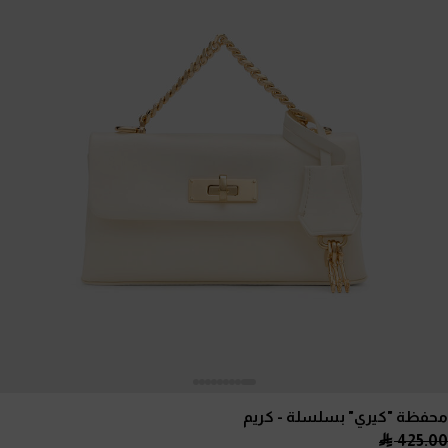
محفظة "كيري" بسلسلة
- كريم
425.00