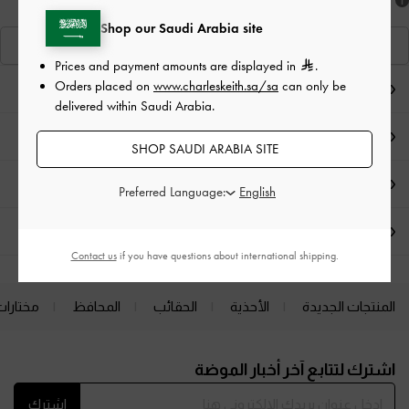
هل أعجبكَ ما رأيت؟
Shop our Saudi Arabia site
عرض منتجاتٍ مشابهة
Prices and payment amounts are displayed in
.
Orders placed on
www.charleskeith.sa/sa
can only be
ملاحظات المحرر
delivered within Saudi Arabia.
تفاصيل المنتج
SHOP SAUDI ARABIA SITE
العروض الحصرية
Preferred Language:
الشحن والإرجاع
Contact us
if you have questions about international shipping.
المنتجات الجديدة
الأحذية
الحقائب
المحافظ
مختارات
Site footer
اشترك لتتابع آخر أخبار الموضة
اشترك