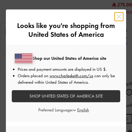
275.00
خصم 35%
Looks like you're shopping from
United States of America
Shop our United States of America site
Prices and payment amounts are displayed in
US $
.
Orders placed on
www.charleskeith.com/us
can only be
delivered within United States of America.
اللون:
كريم
SHOP UNITED STATES OF AMERICA SITE
المقاس:
XS
- غير متوفّر
دليل المقاسات
المنتج غير متوفر حاليًا
Preferred Language:
XS