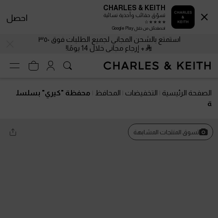
CHARLES & KEITH
تسوّق حقائب وأحذية نسائية
احصل
احصلحمّل من خلال Google Play
استمتع بالشحن المجاني لجميع الطلبات فوق ٣٥٠
+ إرجاع مجاني خلال 14 يومًا!
الصفحة الرئيسية
التخفيضات
المحافظ
محفظة "كيري" بسلسل
ة
تسوق المنتجات المشابهة