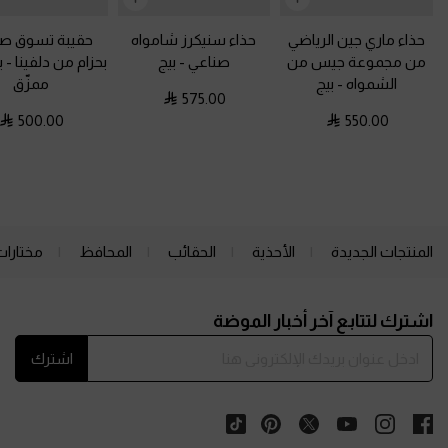
حذاء ماري جين الرياضي
حذاء سنيكرز شامواه
حقيبة تسوق صغ
من مجموعة جيس من
صناعي
-
بيج
بحزام من دلفينا
-
ب
الشمواه
-
بيج
ممزّق
575.00
500.00
550.00
المنتجات الجديدة
الأحذية
الحقائب
المحافظ
مختارات
Site footer
اشترك لتتابع آخر أخبار الموضة
اشترك