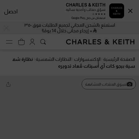
CHARLES & KEITH
تسوّق حقائب وأحذية نسائية
احصل
احصلحمّل من خلال Google Play
استمتع بالشحن المجاني لجميع الطلبات فوق ٣٥٠
+ إرجاع مجاني خلال 14 يومًا!
الصفحة الرئيسية
الإكسسوارات
النظارات الشمسية
نظارة شم
سية بيجو كات آي أسيتات مُعاد تدويره
تسوق المنتجات المشابهة