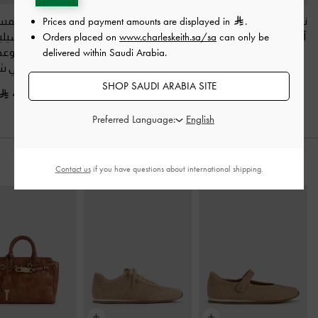
Prices and payment amounts are displayed in
.
نظارة شمسية مايفا كات
نظارات ليزبث تصميم
نظارات شمس
Orders placed on
www.charleskeith.sa/sa
can only be
آي أسيتات مُعاد تدويره
-
فراشة
-
أسود كلاسيكي
مستطيلة سيليس
delivered within Saudi Arabia.
بيج
بإطار معدني وع
400.00
ملونة
-
ذهبي ش
375.00
SHOP SAUDI ARABIA SITE
400.00
Preferred Language:
ارتديه مع
Contact us
if you have questions about international shipping.