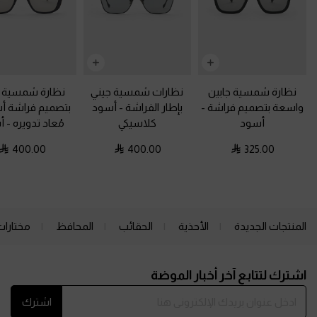
نظارة شمسية جابين
نظارات شمسية جيني
نظارة شمسية ر
واسعة بتصميم فراشة
-
بإطار الفراشة
-
أسود
بتصميم فراشة أ
أسود
كلاسيكي
مُعاد تدويره
-
أ
400.00
400.00
325.00
المنتجات الجديدة
الأحذية
الحقائب
المحافظ
مختارات
Site footer
اشترك لتتابع آخر أخبار الموضة
اشترك