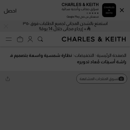
CHARLES & KEITH
تسوّق حقائب وأحذية نسائية
احصل
احصلحمّل من خلال Google Play
استمتع بالشحن المجاني لجميع الطلبات فوق ٣٥٠
+ إرجاع مجاني خلال 14 يومًا!
الصفحة الرئيسية
التخفيضات
نظارة شمسية واسعة بتصميم ف
راشة أسيتات مُعاد تدويره
تسوق المنتجات المشابهة