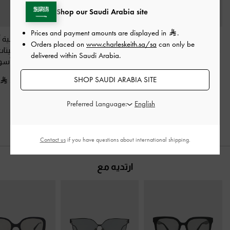
Shop our Saudi Arabia site
Prices and payment amounts are displayed in
.
نظارة شمسية جابين
حذاء ميولز أسود بأحزمة
نظارة شمسية أ
Orders placed on
www.charleskeith.sa/sa
can only be
واسعة بتصميم فراشة
-
وكعب منحوت
-
أسود
مستطيلة أسيتات 
delivered within Saudi Arabia.
أسود
تدويره
-
أسو
450.00
SHOP SAUDI ARABIA SITE
350.00
225.00
325.00
خصم 50%
Preferred Language:
Contact us
if you have questions about international shipping.
ارتديه مع