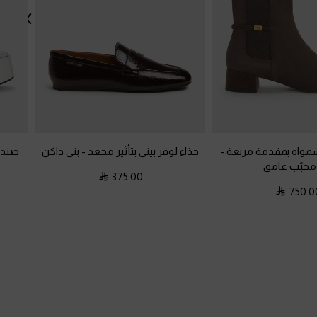
شمواه بمقدمة مربعة
-
حذاء لوفر بيني بتأثير مجعد
-
بني داكن
صندل
محبّب غامق
م
375.00
750.0