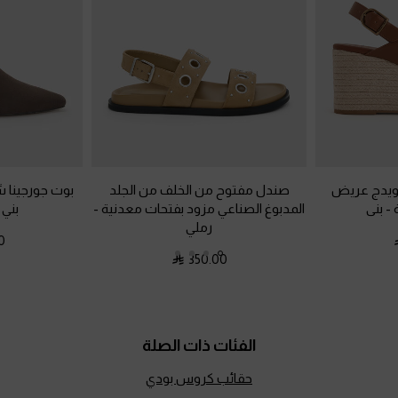
 ويدج عريض
صندل مفتوح من الخلف من الجلد
بوت جورجينا 
ة
-
بنى
المدبوغ الصناعي مزود بفتحات معدنية
-
بني 
رملي
0
350.00
الفئات ذات الصلة
حقائب كروس بودي