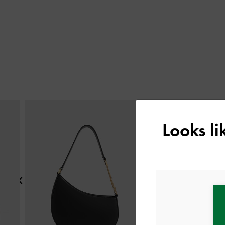
التالي
Looks l