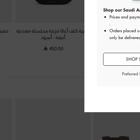
Shop our Saudi Ar
Prices and paym
.
Orders placed 
ف كالا
-
شوفاني
حقيبة كتف أغاثا مزينة بسلسلة معدنية
حقيب
أنيقة
-
أسود
only be delivere
450.0
450.00
SHOP S
Preferred
التالي