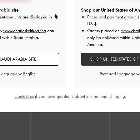
abia site
Shop our United States of Am
ent amounts are displayed in
Prices and payment amounts 
US $
.
on
www.charleskeith.sa/sa
can
Orders placed on
www.charl
ية معدنية
-
حقيبة كتف أغاثا بسلسلة
-
بنى
شنطة كت
d within Saudi Arabia.
only be delivered within Unit
0
450.00
America.
AUDI ARABIA SITE
SHOP UNITED STATES OF
 Language:
Preferred Language:
ارتديه مع
Contact us
if you have questions about international shipping.