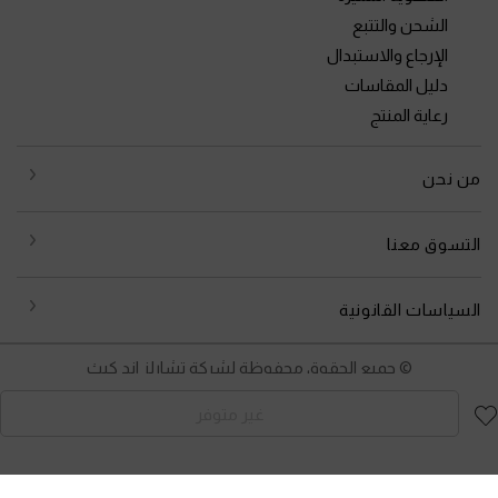
الشحن والتتبع
الإرجاع والاستبدال
دليل المقاسات
رعاية المنتج
من نحن
التسوق معنا
السياسات القانونية
© جميع الحقوق محفوظة لشركة تشارلز اند كيث
غير متوفر