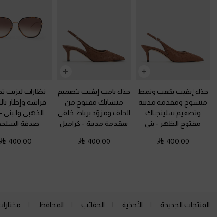
حذاء إيفيت بكعب ونمط
حذاء بامب إيڤيت بتصميم
نظارات ليزبث ت
منسوج ومقدمة مدببة
متشابك مفتوح من
فراشة وإطار بال
وتصميم سلينجباك
الخلف ومزوّد برباط خلفي
الذهبي والبني
-
مفتوح الظهر
-
بنى
بمقدمة مدببة
-
كراميل
صدفة السلحف
400.00
400.00
400.00
المنتجات الجديدة
الأحذية
الحقائب
المحافظ
مختارات