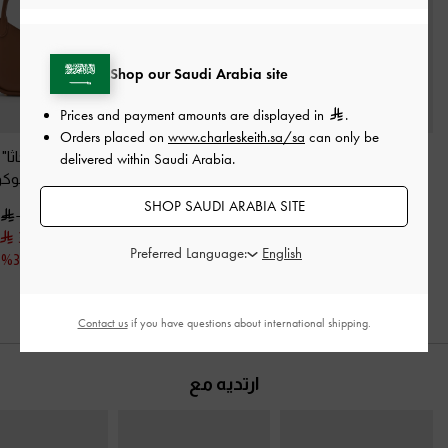
Shop our Saudi Arabia site
Prices and payment amounts are displayed in
.
Orders placed on
www.charleskeith.sa/sa
can only be
شنطة هوبو سيسيا
شنطة هوبو هندسية
حقيبة توت "أجاثا"
delivered within Saudi Arabia.
بإكسسوار معدني
-
ناسرين
-
شوكولاتي
سلسلة
-
شوكول
شوكولاتي
SHOP SAUDI ARABIA SITE
450.00
550.00
300.00
375.00
500.00
Preferred Language:
350.00
خصم 32%
خصم 33%
خصم 30%
Contact us
if you have questions about international shipping.
ارتديه مع