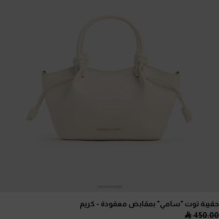
حقيبة توت "سامي" بمقابض معقودة
- كريم
450.00