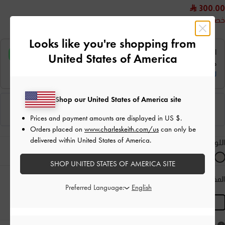
300.00
خصم 33%
Looks like you're shopping from
United States of America
Shop our United States of America site
Prices and payment amounts are displayed in
US $
.
Orders placed on
www.charleskeith.com/us
can only be
delivered within United States of America.
اللون:
كريم
SHOP UNITED STATES OF AMERICA SITE
المقاس:
S
- غير متوفّر
دليل المقاسات
المنتج غير متوفر حاليًا
Preferred Language:
S