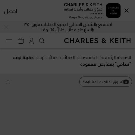
CHARLES & KEITH
تسوّق حقائب وأحذية نسائية
احصل
احصلحمّل من خلال Google Play
استمتع بالشحن المجاني لجميع الطلبات فوق ٣٥٠
+ إرجاع مجاني خلال 14 يومًا!
الصفحة الرئيسية
التخفيضات
الحقائب
حقائب توت
حقيبة توت
"سامي" بمقابض معقودة
تسوق المنتجات المشابهة