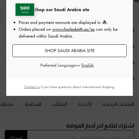
هل أعجبكَ ما رأيت؟
Shop our Saudi Arabia site
عرض منتجاتٍ مشابهة
Prices and payment amounts are displayed in
.
Orders placed on
www.charleskeith.sa/sa
can only be
ملاحظات المحرر
delivered within Saudi Arabia.
تفاصيل المنتج
SHOP SAUDI ARABIA SITE
العروض الحصرية
Preferred Language:
الشحن والإرجاع
Contact us
if you have questions about international shipping.
المنتجات الجديدة
الأحذية
الحقائب
المحافظ
مختارات
Site footer
اشترك لتتابع آخر أخبار الموضة
اشترك