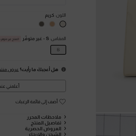
اللون:
كريم
المقاس:
S
- غير متوفّر
المنتج غير متوفر حا
S
هل أعجبكَ ما رأيت؟
عرض منتجا
أعلمني عند 
أضف إلى قائمة الرغبات
ملاحظات المحرر
تفاصيل المنتج
العروض الحصرية
الشحن والإرجاع