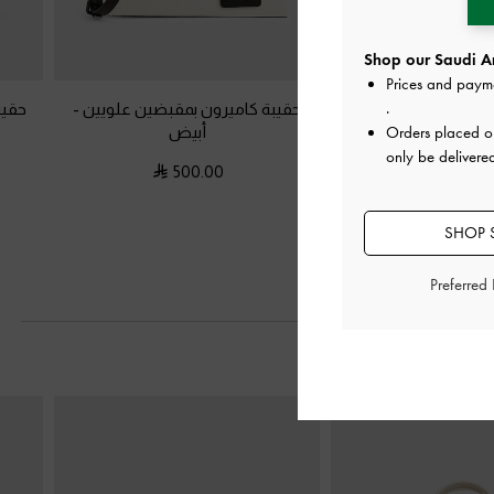
Shop our Saudi Ar
Prices and paym
.
 ميني بريل
-
كريم
حقيبة كاميرون بمقبضين علويين
-
حقيب
أبيض
Orders placed 
600.0
only be delivere
500.00
SHOP S
Preferred
التالي