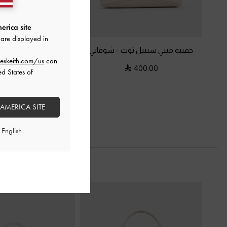
erica site
are displayed in
حقيبة ميني سيبيل توت
-
شوفاني
شنطة يد هانيا
-
eskeith.com/us
can
475.00
400.00
ed States of
 AMERICA SITE
السابق