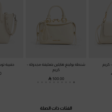
كريم
شنطة بولينغ هايلين بتعليقة مجدولة
-
حقيبة توت
كريم
0
500.00
الفئات ذات الصلة