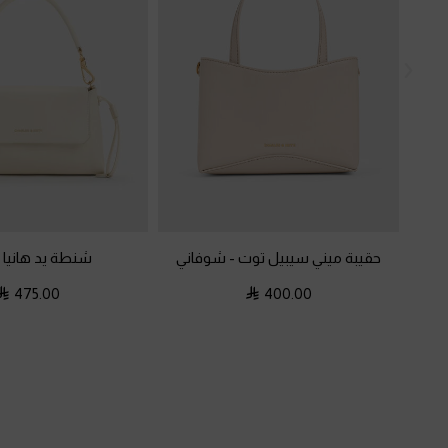
حقيبة ميني سيبيل توت
-
شوفاني
شنطة يد هانيا
-
475.00
400.00