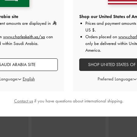
abia site
Shop our United States of Am
ent amounts are displayed in
Prices and payment amounts 
US $
.
كريم
شنطة بولينغ هايلين بتعليقة مجدولة
-
حقيبة توت
كريم
on
www.charleskeith.sa/sa
can
Orders placed on
www.charl
0
d within Saudi Arabia.
only be delivered within Unit
500.00
America.
AUDI ARABIA SITE
SHOP UNITED STATES OF
 Language:
Preferred Language:
Contact us
if you have questions about international shipping.
ارتديه مع