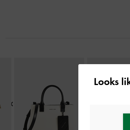
التالي
Looks l