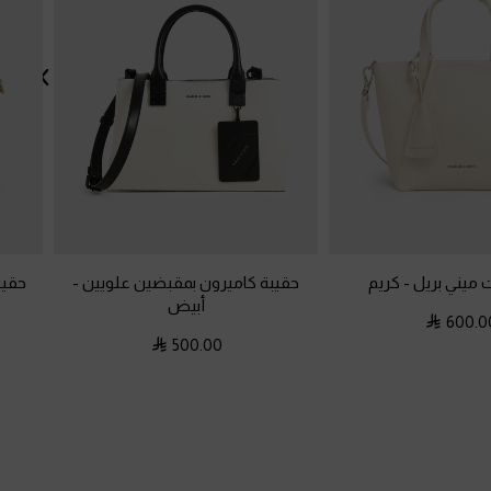
 ميني بريل
-
كريم
حقيبة كاميرون بمقبضين علويين
-
حقيب
أبيض
600.0
500.00