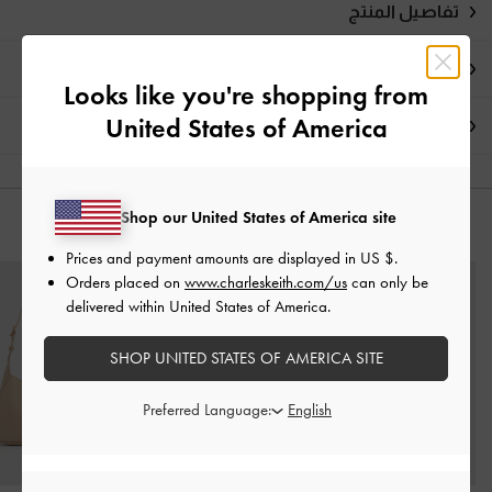
تفاصيل المنتج
العروض الحصرية
Looks like you're shopping from
United States of America
الشحن والإرجاع
Shop our United States of America site
قد يعجبك آيضاً
Prices and payment amounts are displayed in
US $
.
Orders placed on
www.charleskeith.com/us
can only be
delivered within United States of America.
SHOP UNITED STATES OF AMERICA SITE
Preferred Language: