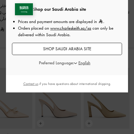
شنطة كتف لارسن
حقيبة كتف ليلا لينة
شنطة هوبو ميني 
Shop our Saudi Arabia site
شمواه معاد التدوير
-
بيج
بتصميم أنبوبي
-
تاوب
بمشبك معدني و
جوزة الطيب
بيج مخملي
Prices and payment amounts are displayed in
.
525.00
Orders placed on
www.charleskeith.sa/sa
can only be
425.00
475.00
delivered within Saudi Arabia.
SHOP SAUDI ARABIA SITE
ارتديه مع
Preferred Language:
Contact us
if you have questions about international shipping.