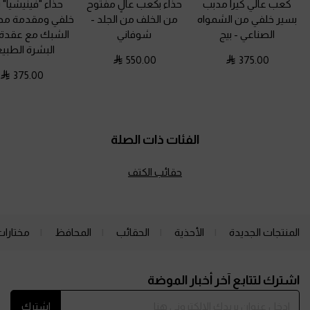
كعب عالي كيرا مدبب
حذاء بكعب عالٍ مفتوح
حذاء "فينيشيا" 
بسير خلفي من الشمواه
من الخلف من الجلد
-
خلفي ومقدمة مدب
الصناعي
-
بيج
شوفاني
الشبك مع عقدة
البشرة الطبي
550.00
375.00
375.00
الفئات ذات الصلة
حقائب الكتف
المنتجات الجديدة
الأحذية
الحقائب
المحافظ
مختارات
Site footer
اشترك لتتابع آخر أخبار الموضة
اشترك