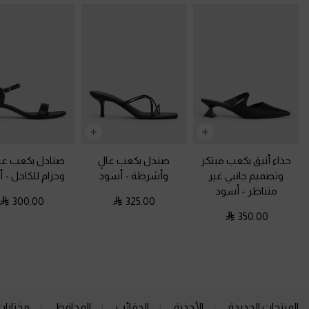
حذاء أنيق بكعب مبتكر
صندل بكعب عالٍ
صنادل بكعب ع
وتصميم جانبي غير
وأشرطة
-
أسود
وحزام للكاحل
-
أ
متناظر
-
أسود
300.00
325.00
350.00
المنتجات الجديدة
الأحذية
الحقائب
المحافظ
مختارات