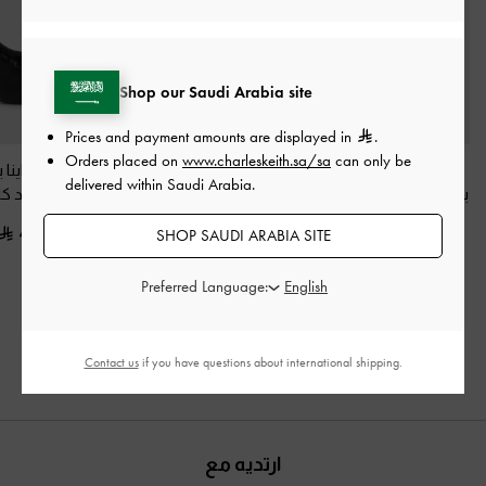
Shop our Saudi Arabia site
Prices and payment amounts are displayed in
.
Orders placed on
www.charleskeith.sa/sa
can only be
شنطة كتف لارسن
شنطة كتف ديون ساتان
حقيبة هوبو براينا 
delivered within Saudi Arabia.
بمشبك
-
أسود كلاسيكي
بحمالة سلسلة
-
أسود
مقوس
-
أسود كل
كلاسيكي
400.00
450.00
SHOP SAUDI ARABIA SITE
450.00
300.00
خصم 33%
300.00
Preferred Language:
خصم 33%
Contact us
if you have questions about international shipping.
ارتديه مع