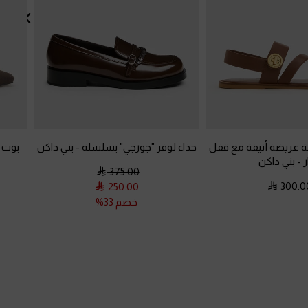
مة عريضة أنيقة مع قفل
حذاء لوفر "جورجي" بسلسلة
-
بني داكن
بوت 
ر
-
بني داكن
375.00
300.0
250.00
خصم 33%