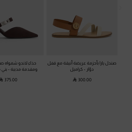
صندل يارا بأحزمة عريضة أنيقة مع قفل
حذاء لاندو شمواه ص
دوّار
-
كراميل
ومقدمة مدببة
-
بني 
375.00
300.00