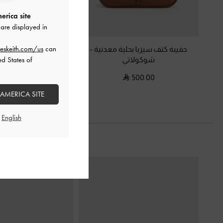
erica site
are displayed in
eskeith.com/us
can
حقيبة كتف سيزيا بحلية معدنية
-
حقيبة كتف ليني بسلسلة
شوكولاتي
-
بني محمر
ed States of
450.00
500.00
 AMERICA SITE
السابق