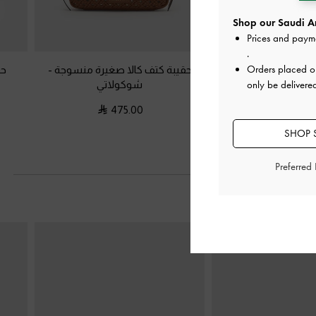
Shop our Saudi Ar
Prices and paym
.
Orders placed 
سية ناسرين بتصميم
حقيبة كتف كالا صغيرة منسوجة
-
حق
لوك
-
متعدد البني
شوكولاتي
only be delivere
475.00
500.0
SHOP S
Preferred
التالي