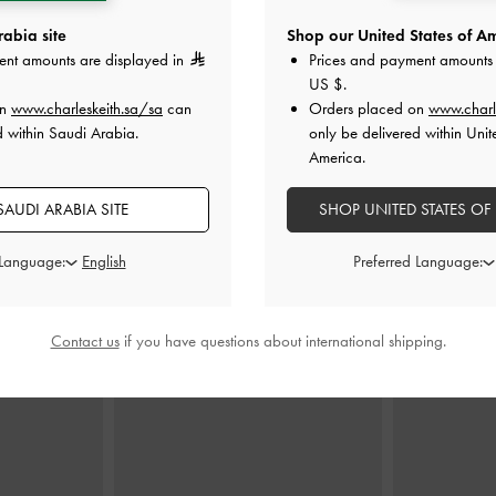
abia site
Shop our United States of Am
ent amounts are displayed in
Prices and payment amounts 
US $
.
on
www.charleskeith.sa/sa
can
Orders placed on
www.charl
 معدنية أنيقة
حقيبة كتف أغاثا بسلسلة
-
بنى
شنطة كتف هند
كولور ب
d within Saudi Arabia.
only be delivered within Unit
450.00
America.
0
AUDI ARABIA SITE
SHOP UNITED STATES OF
 Language:
Preferred Language:
ارتديه مع
Contact us
if you have questions about international shipping.