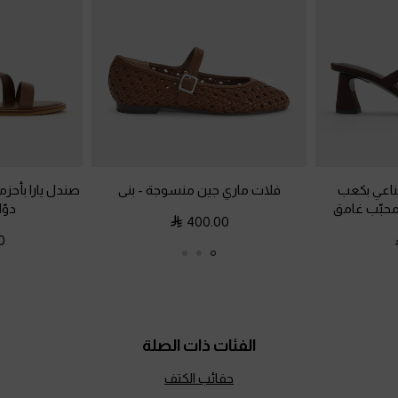
ناعي بكعب
فلات ماري جين منسوجة
-
بنى
صندل يارا بأحز
محبّب غامق
دوّا
400.00
0
الفئات ذات الصلة
حقائب الكتف