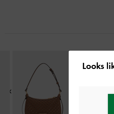
التالي
Looks l