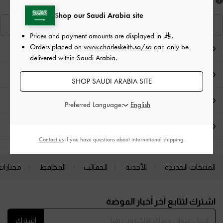
هل أعجبكَ ما رأيت؟
Shop our Saudi Arabia site
عرض منتجاتٍ مشابهة
Prices and payment amounts are displayed in
.
Orders placed on
www.charleskeith.sa/sa
can only be
ملاحظات المحرر
delivered within Saudi Arabia.
تفاصيل المنتج
SHOP SAUDI ARABIA SITE
العروض الحصرية
Preferred Language:
الشحن والإرجاع
Contact us
if you have questions about international shipping.
المنتجات الجديدة
الأحذية
الحقائب
المحافظ
مختارات
Site footer
اشترك لتتابع آخر أخبار الموضة
اشترك