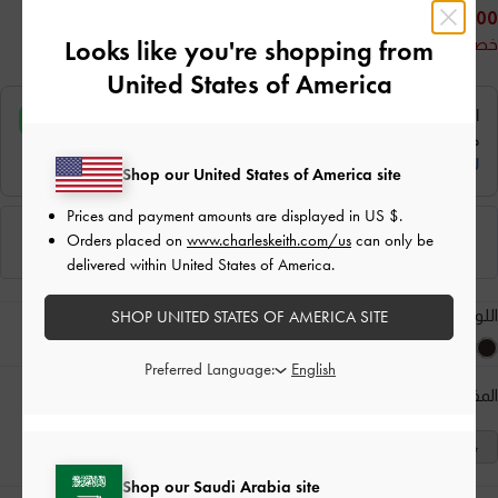
375.00
Looks like you're shopping from
خصم 32%
United States of America
Shop our United States of America site
Prices and payment amounts are displayed in
US $
.
Orders placed on
www.charleskeith.com/us
can only be
delivered within United States of America.
اللون:
صندوق أسود
SHOP UNITED STATES OF AMERICA SITE
Preferred Language:
المقاس:
اختر المقاس
دليل المقاسات
41
40
39
38
37
36
35
Shop our Saudi Arabia site