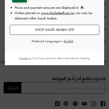
ملاحظات المحرر
Prices and payment amounts are displayed in
.
Orders placed on
www.charleskeith.sa/sa
can only be
تفاصيل المنتج
delivered within Saudi Arabia.
العروض الحصرية
SHOP SAUDI ARABIA SITE
Preferred Language:
الشحن والإرجاع
Contact us
if you have questions about international shipping.
المنتجات الجديدة
الأحذية
الحقائب
المحافظ
مختارات
Site footer
اشترك لتتابع آخر أخبار الموضة
اشترك