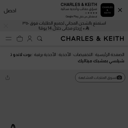
CHARLES & KEITH
تسوّق حقائب وأحذية نسائية
احصل
احصلحمّل من خلال Google Play
استمتع بالشحن المجاني لجميع الطلبات فوق ٣٥٠
+ إرجاع مجاني خلال 14 يومًا!
الصفحة الرئيسية
التخفيضات
الأحذية
الأحذية برقبة
بوت لاندو ت
شيلسي بمشبك ميتاليك
تسوق المنتجات المشابهة