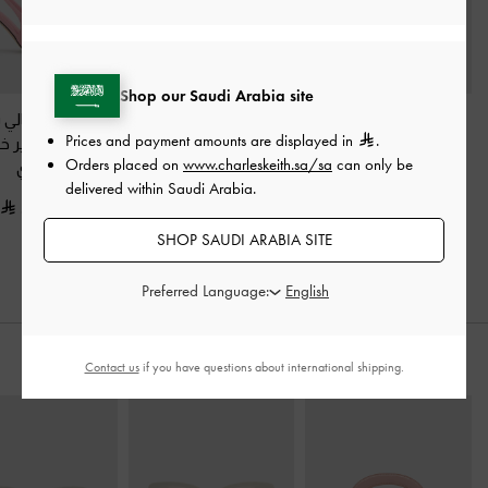
Shop our Saudi Arabia site
صندل تاياري الجلدي ذو
كعب عالي برانتلي
حذاء كعب عالي بر
Prices and payment amounts are displayed in
.
الحزام المطبوع
-
وردي
بفيونكة وسير كاحل
-
بفيونكة وسير خ
Orders placed on
www.charleskeith.sa/sa
can only be
وردي
وردي
450.00
delivered within Saudi Arabia.
375.00
375.00
SHOP SAUDI ARABIA SITE
Preferred Language:
ارتديه مع
Contact us
if you have questions about international shipping.