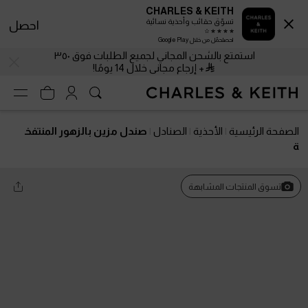
CHARLES & KEITH
تسوّق حقائب وأحذية نسائية
احصل
احصلحمّل من خلال Google Play
استمتع بالشحن المجاني لجميع الطلبات فوق ٣٥٠
+ إرجاع مجاني خلال 14 يومًا!
الصفحة الرئيسية
الأحذية
الصنادل
صندل مزين بالزهور المنتفخ
ة
تسوق المنتجات المشابهة