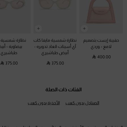
حقيبة إيست بتصميم
نظارة شمسية مايفا كات
نظارة شمسية إ
لامع
-
وردي
آي أسيتات مُعاد تدويره
-
بيضاوية
-
أبي
أبيض طباشيري
طباشيري
400.00
375.00
375.00
الفئات ذات الصلة
الصنادل بدون كعب
الأحذية بدون كعب