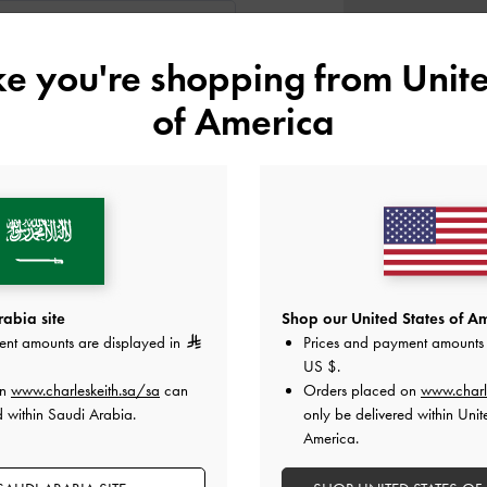
ike you're shopping from
Unite
of America
اللون:
ذهبي
المقاس:
اختر المقاس
دليل المقاسا
38
37
36
35
هل أعجبكَ ما رأيت؟
عرض منتجا
abia site
Shop our United States of Am
ent amounts are displayed in
Prices and payment amounts 
غير 
US $
.
on
www.charleskeith.sa/sa
can
Orders placed on
www.charl
d within Saudi Arabia.
only be delivered within Unit
أضف إلى قائمة الرغبات
America.
ملاحظات المحرر