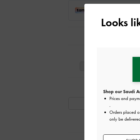
Looks l
ت
41
40
39
تٍ مشابهة
Shop our Saudi Ar
Prices and paym
متوفر
.
Orders placed 
only be delivere