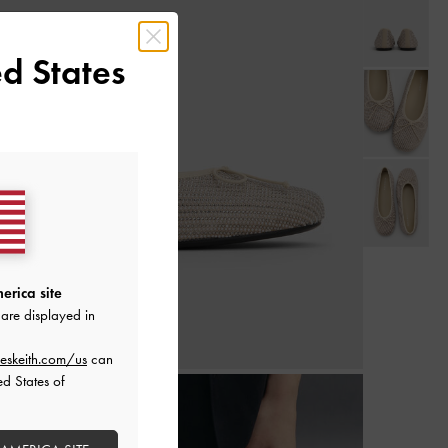
d States
erica site
are displayed in
eskeith.com/us
can
ed States of