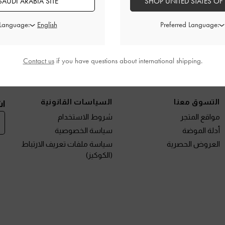
AUDI ARABIA SITE
SHOP UNITED STATES OF
تفاصيل المنتج
العروض الحصرية
الشحن والإرجاع
 Language:
Preferred Language:
Contact us
if you have questions about international shipping.
نتجات الجديدة
الأحذية
الحقائب
المحافظ
مختارات لك
التسوق معنا
السياسات القانونية
اش
مواقع المتجر
شروط الاستخدام
أدلة الموضة
سياسة الخصوصية
العروض الحصرية
سياسة ملفات تعريف الارتباط
(الكوكيز)