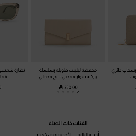
سحاب دائري
محفظة ليليبت طويلة بسلسلة
نظارة شمسية 
وب
وإكسسوار معدني
-
بيج مخملي
مُعا
0
350.00
الفئات ذات الصلة
أحذية الباليه
الأحذية بدون كعب