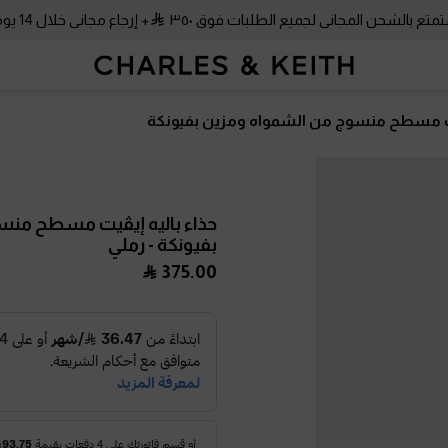
متع بالشحن المجاني لجميع الطلبات فوق ٣٥٠
+ إرجاع مجاني خلال 14 يومًا!
يت مسطح منسوج من الشمواه ومزين بفيونكة
حذاء باليه إيڤيت مسطح منس
بفيونكة
- رملي
375.00