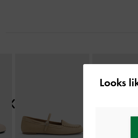
التالي
Looks l