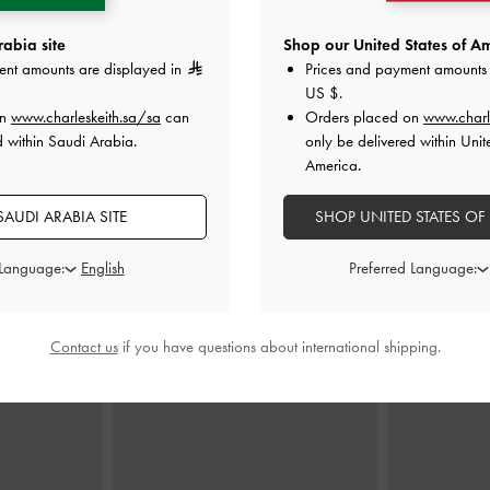
abia site
Shop our United States of Am
ent amounts are displayed in
Prices and payment amounts 
ف من الجلد
حذاء بامب إيڤيت بتصميم متشابك
إسبادريل شاموا
US $
.
فتحات معدنية
-
مفتوح من الخلف ومزوّد برباط خلفي
on
www.charleskeith.sa/sa
can
Orders placed on
www.charl
بمقدمة مدببة وكعب عالٍ من الشمواه
d within Saudi Arabia.
only be delivered within Unit
0
-
رملي
America.
400.00
AUDI ARABIA SITE
SHOP UNITED STATES OF
 Language:
Preferred Language:
ارتديه مع
Contact us
if you have questions about international shipping.