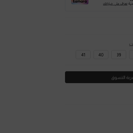
ت
41
40
39
ربة التسوق