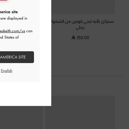
erica site
are displayed in
سنيكرز باليه تيجي بلونين من الشمواه
-
صندل مفتوح من الخل
رملي
المدبوغ الصناعي مزود ب
eskeith.com/us
can
رملي
ed States of
350.00
350.00
 AMERICA SITE
السابق