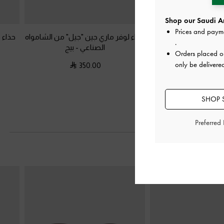
Shop our Saudi Ar
Prices and paym
ه بحزام خلفي وفيونكة
-
حذاء لوفر ماري جين "جيل" من الشامواه
حذاء 
.
رملي
الصناعي
-
بيج
Orders placed 
only be delivere
350.00
350.0
SHOP S
Preferred
التالي