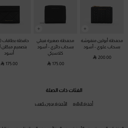
محفظة أبولين منقوشة
محفظة صغيرة فينلي
حافظة بطاقات (آر
بسحاب علوي
-
أسود
بسحاب دائري
-
أسود
بتصميم مبطّن أ
كلاسيكي
أسود
200.00
175.00
175.00
الفئات ذات الصلة
أحذية الباليه
الأحذية بدون كعب