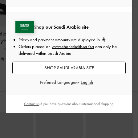
Shop our Saudi Arabia site
فلات إيماني ساتان بحزام
حذاء بدون كعب من
باليرينا ساتان بحز
Prices and payment amounts are displayed in
.
خلفي
-
أسود خشن
الجلد اللامع مكشوف
وتصميم متقاطع
-
Orders placed on
www.charleskeith.sa/sa
can only be
الظهر بحزام متقاطع
خشن
350.00
delivered within Saudi Arabia.
حول الكاحل مزود بإبزيم
-
350.00
أسود براق
SHOP SAUDI ARABIA SITE
350.00
Preferred Language:
ارتديه مع
Contact us
if you have questions about international shipping.