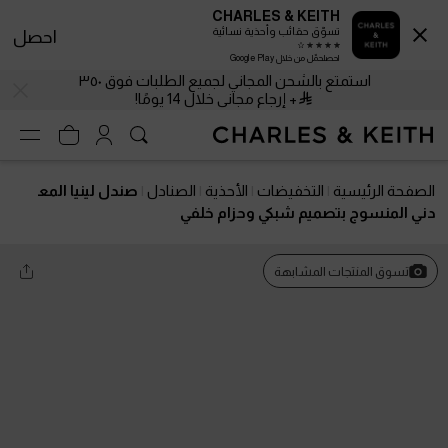
CHARLES & KEITH
تسوّق حقائب وأحذية نسائية
احصل
احصلحمّل من خلال Google Play
استمتع بالشحن المجاني لجميع الطلبات فوق ٣٥٠
+ إرجاع مجاني خلال 14 يومًا!
الصفحة الرئيسية
التخفيضات
الأحذية
الصنادل
صندل لينيا المع
دني المنسوج بتصميم شبكي وحزام خلفي
تسوق المنتجات المشابهة