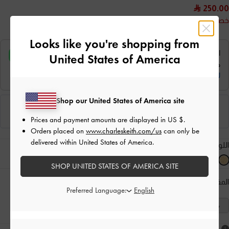
250.00
خصم 33%
Looks like you're shopping from
United States of America
Shop our United States of America site
Prices and payment amounts are displayed in
US $
.
Orders placed on
www.charleskeith.com/us
can only be
delivered within United States of America.
اللون:
ذهبي
SHOP UNITED STATES OF AMERICA SITE
المقاس:
اختر المقاس
دليل المقاسات
Preferred Language:
41
40
39
38
37
36
35