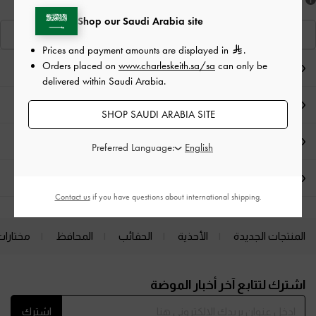
هل أعجبكَ ما رأيت؟
Shop our Saudi Arabia site
عرض منتجاتٍ مشابهة
Prices and payment amounts are displayed in
.
Orders placed on
www.charleskeith.sa/sa
can only be
ملاحظات المحرر
delivered within Saudi Arabia.
تفاصيل المنتج
SHOP SAUDI ARABIA SITE
العروض الحصرية
Preferred Language:
الشحن والإرجاع
Contact us
if you have questions about international shipping.
المنتجات الجديدة
الأحذية
الحقائب
المحافظ
مختارات
Site footer
اشترك لتتابع آخر أخبار الموضة
اشترك