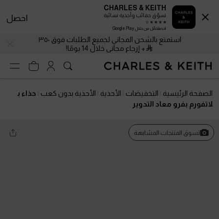
CHARLES & KEITH
تسوّق حقائب وأحذية نسائية
احصل
احصلحمّل من خلال Google Play
استمتع بالشحن المجاني لجميع الطلبات فوق ٣٥٠
+ إرجاع مجاني خلال 14 يومًا!
الصفحة الرئيسية
التخفيضات
الأحذية
الأحذية بدون كعب
حذاء ب
لاتفورم بفرو معاد التدوير
تسوق المنتجات المشابهة