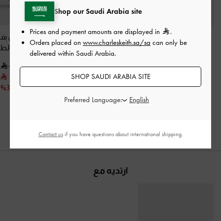
Shop our Saudi Arabia site
Prices and payment amounts are displayed in
.
حذاء سنيكرز بلاتفورم
حذاء ماري جين بروج بحزام
حذاء ماري جين بف
Orders placed on
www.charleskeith.sa/sa
can only be
بنعل مخطط من
مزدوج
-
تان
لون البشرة الط
delivered within Saudi Arabia.
شامواه صناعي دارا
-
بيج
375.00
400.00
SHOP SAUDI ARABIA SITE
250.00
300.00
425.00
300.00
خصم 25%
خصم 33%
خصم 29%
Preferred Language:
Contact us
if you have questions about international shipping.
ارتديه مع