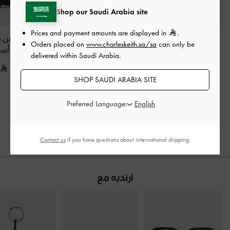
Shop our Saudi Arabia site
Prices and payment amounts are displayed in
.
حذاء باليرينا بمقدمة
حذاء باليه مسطح
حذاء ماري جين 
Orders placed on
www.charleskeith.sa/sa
can only be
مدببة وفيونكة
-
أسود
بمقدمة مدببة ومزين
بشرائط
-
أسو
delivered within Saudi Arabia.
بحلية معدنية
-
أسود
350.00
350.00
SHOP SAUDI ARABIA SITE
375.00
250.00
خصم 29%
200.00
خصم 47%
Preferred Language:
Contact us
if you have questions about international shipping.
ارتديه مع