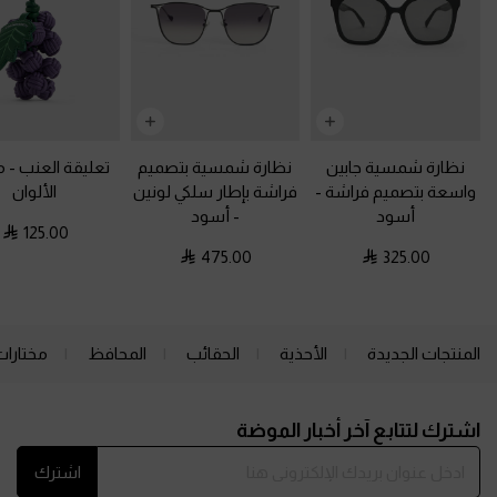
نظارة شمسية جابين
نظارة شمسية بتصميم
تعليقة العنب
-
م
واسعة بتصميم فراشة
-
فراشة بإطار سلكي لونين
الألوان
أسود
-
أسود
125.00
475.00
325.00
المنتجات الجديدة
الأحذية
الحقائب
المحافظ
مختارات
Site footer
اشترك لتتابع آخر أخبار الموضة
اشترك