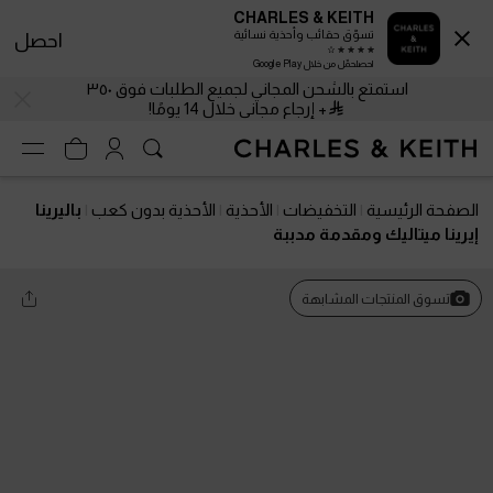
CHARLES & KEITH
تسوّق حقائب وأحذية نسائية
احصل
احصلحمّل من خلال Google Play
استمتع بالشحن المجاني لجميع الطلبات فوق ٣٥٠
+ إرجاع مجاني خلال 14 يومًا!
الصفحة الرئيسية
التخفيضات
الأحذية
الأحذية بدون كعب
باليرينا
إيرينا ميتاليك ومقدمة مدببة
تسوق المنتجات المشابهة