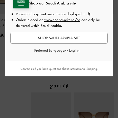
Shop our Saudi Arabia site
Prices and payment amounts are displayed in
.
Orders placed on
www.charleskeith.sa/sa
can only be
سنيكرز باليه تيجي بلونين
صندل مفتوح من الخلف
إسبادريل شامواه 
delivered within Saudi Arabia.
من الشمواه
-
رملي
من الجلد المدبوغ
خلفي وفيونكة
-
الصناعي مزود بفتحات
350.00
350.00
معدنية
-
رملي
SHOP SAUDI ARABIA SITE
350.00
Preferred Language:
Contact us
if you have questions about international shipping.
ارتديه مع