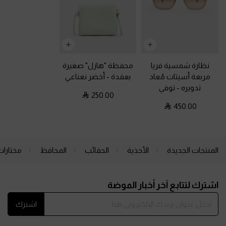
نظارة شمسية فريا
محفظة "هازل" صغيرة
مربعة أسيتات مُعاد
بعقدة
-
أخضر نعناعي
تدويره
-
توفي
250.00
450.00
المنتجات الجديدة
الأحذية
الحقائب
المحافظ
مختارات
Site footer
اشترك لتتابع آخر أخبار الموضة
اشترك