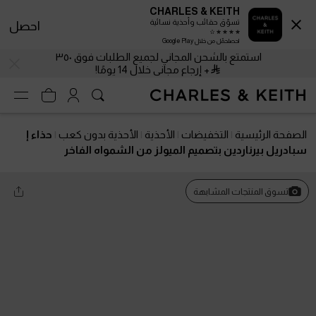
CHARLES & KEITH
تسوّق حقائب وأحذية نسائية
احصل
احصلحمّل من خلال Google Play
استمتع بالشحن المجاني لجميع الطلبات فوق ٣٥٠
+ إرجاع مجاني خلال 14 يومًا!
الصفحة الرئيسية
التخفيضات
الأحذية
الأحذية بدون كعب
حذاء إ
سبادريل بيرناردين بتصميم الميولز من الشمواه الفاخر
تسوق المنتجات المشابهة