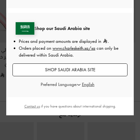
Shop our Saudi Arabia site
Prices and payment amounts are displayed in
.
Orders placed on
www.charleskeith.sa/sa
can only be
حذاء "داني" بسير خلفي
حذاء "تاياري" بسير خلفي
حذاء كعب عالي بر
delivered within Saudi Arabia.
لامع
-
وردي خجول
من الجلد الطبيعي بحزام
بفيونكة وسير خ
مطبوع
-
وردي
وردي
350.00
SHOP SAUDI ARABIA SITE
375.00
525.00
Preferred Language:
Contact us
if you have questions about international shipping.
ارتديه مع