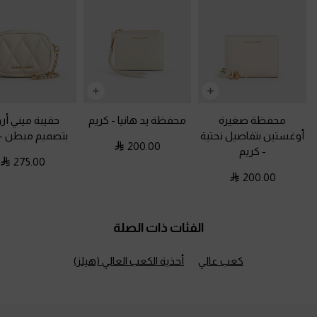
محفظة صغيرة
محفظة يد هانيا
-
كريم
حقيبة ميني أر
أوغستين بتفاصيل نحتية
بتصميم مبطن
-
200.00
-
كريم
275.00
200.00
الفئات ذات الصلة
كعب عالي
أحذية الكعب العالي (هيلز)