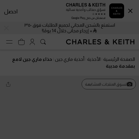
CHARLES & KEITH
تسوّق حقائب وأحذية نسائية
احصل
احصلحمّل من خلال Google Play
استمتع بالشحن المجاني لجميع الطلبات فوق ٣٥٠
+ إرجاع مجاني خلال 14 يومًا!
الصفحة الرئيسية
الأحذية
أحذية ماري جين
حذاء ماري جين لامع
بمقدمة مدببة
تسوق المنتجات المشابهة