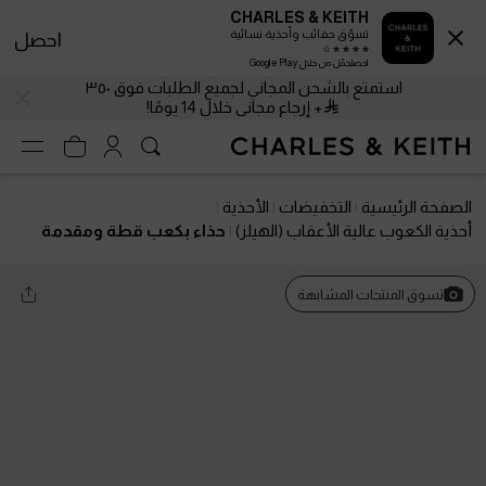
CHARLES & KEITH
تسوّق حقائب وأحذية نسائية
احصل
احصلحمّل من خلال Google Play
استمتع بالشحن المجاني لجميع الطلبات فوق ٣٥٠
+ إرجاع مجاني خلال 14 يومًا!
الصفحة الرئيسية
التخفيضات
الأحذية
أحذية الكعوب عالية الأعقاب (الهيلز)
حذاء بكعب قطة ومقدمة
مدببة من الجلد اللامع
تسوق المنتجات المشابهة