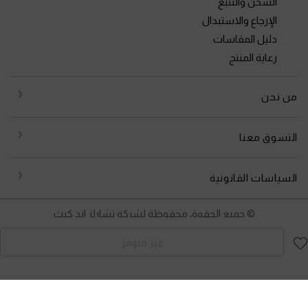
الشحن والتتبع
الإرجاع والاستبدال
دليل المقاسات
رعاية المنتج
من نحن
التسوق معنا
السياسات القانونية
© جميع الحقوق محفوظة لشركة تشارلز اند كيث
غير متوفر