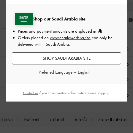
41
Shop our Saudi Arabia site
هل أعجبكَ ما رأيت؟
Prices and payment amounts are displayed in
.
عرض منتجاتٍ مشابهة
Orders placed on
www.charleskeith.sa/sa
can only be
delivered within Saudi Arabia.
ملاحظات المحرر
SHOP SAUDI ARABIA SITE
تفاصيل المنتج
Preferred Language:
العروض الحصرية
Contact us
if you have questions about international shipping.
الشحن والإرجاع
المنتجات الجديدة
الأحذية
الحقائب
المحافظ
مختارات
Site footer