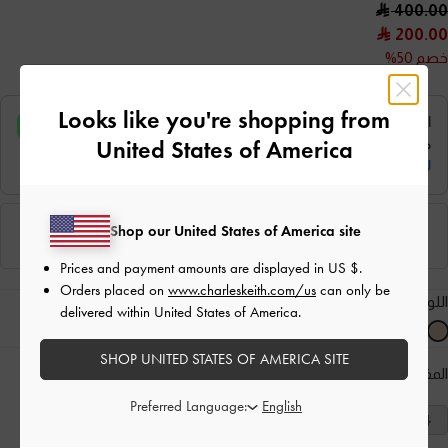
400.00
200.00
خصم 50%
Looks like you're shopping from
United States of America
Shop our United States of America site
Prices and payment amounts are displayed in
US $
.
Orders placed on
www.charleskeith.com/us
can only be
اللون:
لون البشرة الطبيعي
delivered within United States of America.
SHOP UNITED STATES OF AMERICA SITE
المقاس:
اختر المقاس
دليل المقاسات
Preferred Language:
40
39
38
37
36
35
34