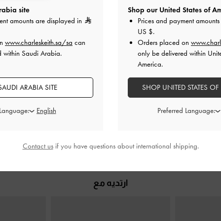
abia site
Shop our United States of Am
ent amounts are displayed in
Prices and payment amounts 
US $
.
on
www.charleskeith.sa/sa
can
Orders placed on
www.charl
d within Saudi Arabia.
only be delivered within Unit
وح من الخلف
حذاء هيلز بكعب عالٍ سلينجباك من من
حذاء سلينجبا
America.
لون البشرة
الجلد والشبك والترتر
-
أسود خشن
كعب بمقدمة 
وحزام على
550.00
AUDI ARABIA SITE
SHOP UNITED STATES OF
0
400.00
0
خصم 27%
 Language:
Preferred Language:
خ
Contact us
if you have questions about international shipping.
ارتديه مع