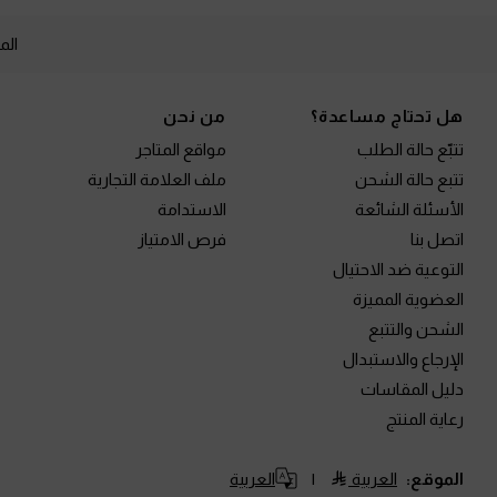
الم
Site footer
هل تحتاج مساعدة؟
من نحن
تتبّع حالة الطلب
مواقع المتاجر
تتبع حالة الشحن
ملف العلامة التجارية
الأسئلة الشائعة
الاستدامة
اتصل بنا
فرص الامتياز
التوعية ضد الاحتيال
العضوية المميزة
الشحن والتتبع
الإرجاع والاستبدال
دليل المقاسات
رعاية المنتج
الموقع:
العربية
العربية