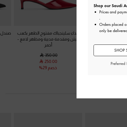
Shop our Saudi Ar
Prices and paym
.
Orders placed 
only be delivere
ك مفتوح الظهر بدون
حذاء سلينجباك مفتوح الظهر بكعب
صندل م
مدببة ومظهر معدني
كيتن ومقدمة مدببة ومظهر لامع
-
 شكل سلسلة
-
فضي
أحمر
SHOP S
350.00
350.0
250.00
200.0
Preferred
صم 43%
خصم 29%
التالي