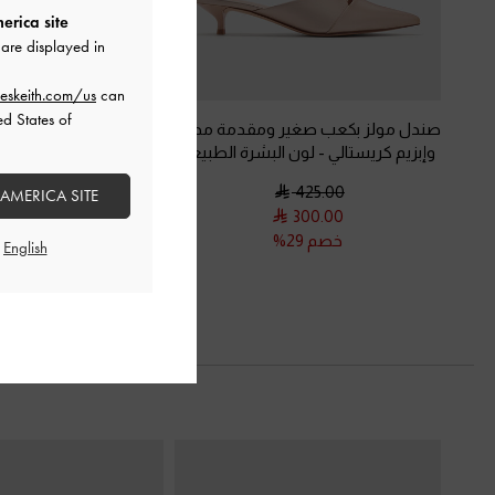
erica site
are displayed in
eskeith.com/us
can
ed States of
صندل مولز بكعب صغير ومقدمة مدببة
حذاء بكعب القطة مفت
وإبزيم كريستالي
-
لون البشرة الطبيعي
ومزين بحلية معدنية
-
الطبيعي
425.00
 AMERICA SITE
350.00
300.00
250.00
خصم 29%
خصم 29%
السابق