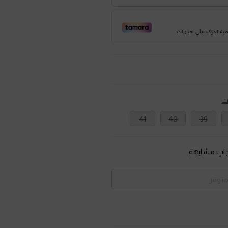
ت
41
40
39
تٍ مشابهة
متوفر