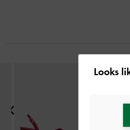
التالي
Looks l