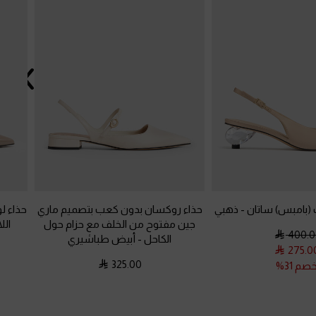
 (بامبس) ساتان
-
ذهبي
حذاء روكسان بدون كعب بتصميم ماري
حذاء ل
جين مفتوح من الخلف مع حزام حول
الل
400.0
الكاحل
-
أبيض طباشيري
275.0
325.00
صم 31%