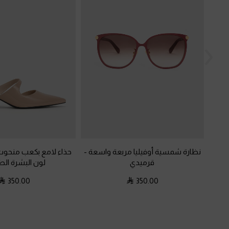
نظارة شمسية أوفيليا مربعة واسعة
-
حذاء لامع بكعب منحوت
قرميدي
لون البشرة ال
350.00
350.00