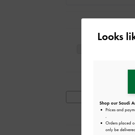
Looks l
ت
40
39
38
تٍ مشابهة
توفر المنتج
Shop our Saudi Ar
Prices and paym
.
Orders placed 
only be delivere