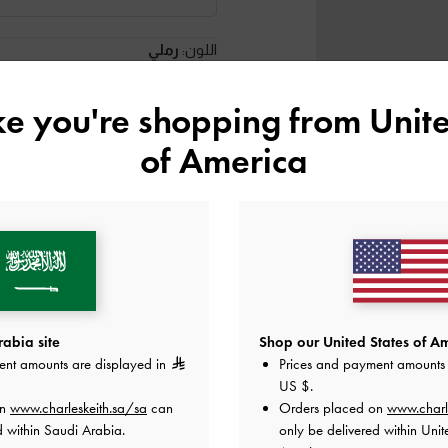
اللون:
رملي
ike you're shopping from
Unite
المقاس:
اختر المقاس
دليل المقاسا
of America
37
36
35
34
41
هل أعجبكَ ما رأيت؟
عرض منتجا
أعلمني عند 
abia site
Shop our United States of Am
ent amounts are displayed in
Prices and payment amounts 
أضف إلى قائمة الرغبات
US $
.
on
www.charleskeith.sa/sa
can
Orders placed on
www.charl
ملاحظات المحرر
d within Saudi Arabia.
only be delivered within Unit
تفاصيل المنتج