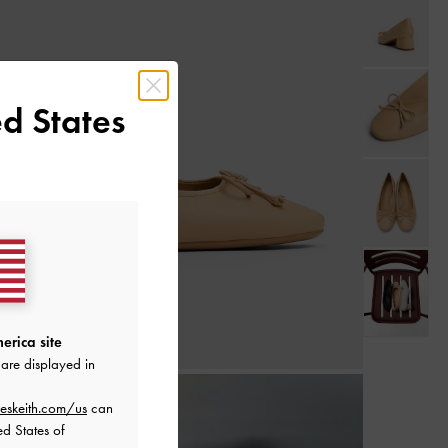
d States
erica site
are displayed in
eskeith.com/us
can
ed States of