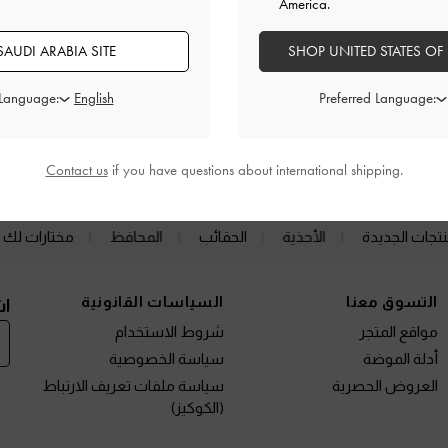
America.
العروض الحصرية
الشحن والإرجاع
AUDI ARABIA SITE
SHOP UNITED STATES OF
 Language:
Preferred Language:
الفئات ذات الصلة
لهيلز ذات الكعب المنخفض وكعب القطة "كيتن هيلز"
أحذية الكعب العالي
Contact us
if you have questions about international shipping.
نتجات الجديدة
الأحذية
الحقائب
المحافظ
مختارات لك
التسوق معنا
السياسات القانونية
اش
مواقع المتجر
شروط الاستخدام
أدلة الموضة
سياسة الخصوصية
العروض الحصرية
سياسة ملفات تعريف الارتباط
(الكوكيز)