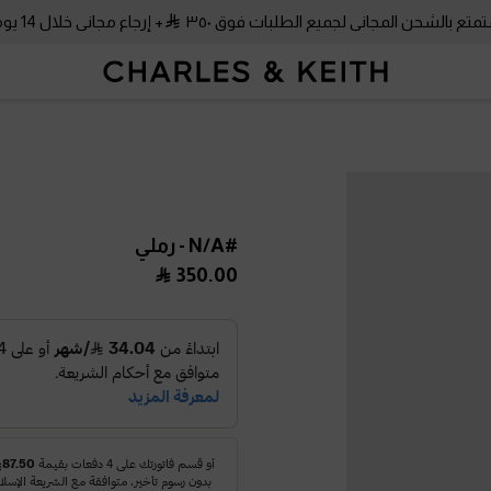
متع بالشحن المجاني لجميع الطلبات فوق ٣٥٠
+ إرجاع مجاني خلال 14 يومًا!
#N/A
- رملي
350.00