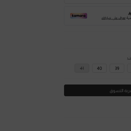
ت
41
40
39
ربة التسوق