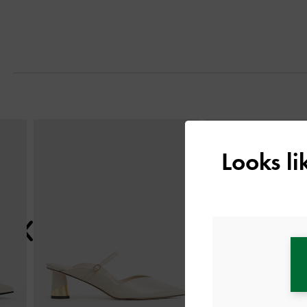
التالي
Looks l