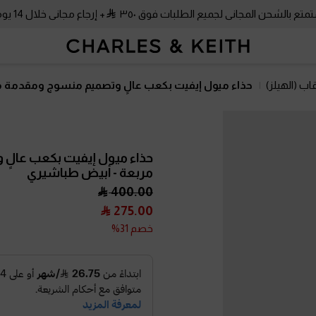
متع بالشحن المجاني لجميع الطلبات فوق ٣٥٠
+ إرجاع مجاني خلال 14 يومًا!
اب (الهيلز)
حذاء ميول إيفيت بكعب عالٍ وتصميم منسوج ومقدمة 
حذاء ميول إيفيت بكعب عالٍ
مربعة
- أبيض طباشيري
400.00
275.00
خصم 31%