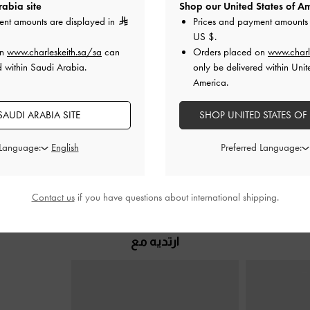
abia site
Shop our United States of Am
ent amounts are displayed in
Prices and payment amounts 
US $
.
ة مدببة وكعب
حذاء كعب قصير بفيونكة أمامية بلمعة
-
حذاء كعب منسو
on
www.charleskeith.sa/sa
can
Orders placed on
www.charl
د
-
أبيض
أبيض طباشيري
مدببة
-
d within Saudi Arabia.
only be delivered within Unit
America.
0
350.00
250.00
AUDI ARABIA SITE
SHOP UNITED STATES OF
خصم 29%
 Language:
Preferred Language:
Contact us
if you have questions about international shipping.
ارتديه مع