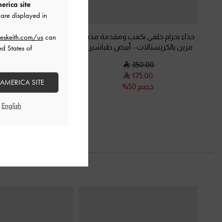
erica site
are displayed in
حذاء بحزام خلفي بكعب ومقدمة مدببة
حذاء ميول أبيض بمقدم
eskeith.com/us
can
مزين بالكريستالات
-
أبيض طباشيري
منحوت بتأثير مجع
ed States of
450.00
350.00
225.00
175.00
 AMERICA SITE
خصم 50%
خصم 50%