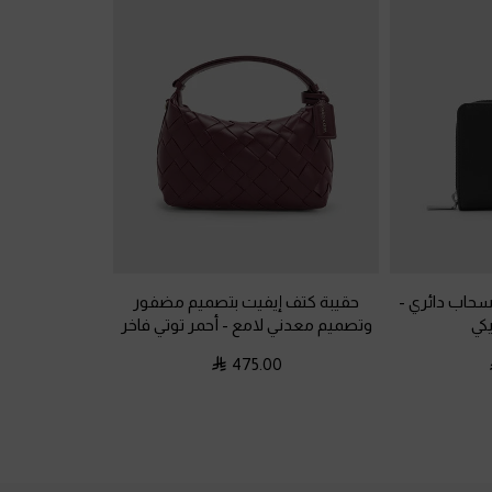
سحاب دائري
-
حقيبة كتف إيفيت بتصميم مضفور
كي
وتصميم معدني لامع
-
أحمر توتي فاخر
475.00