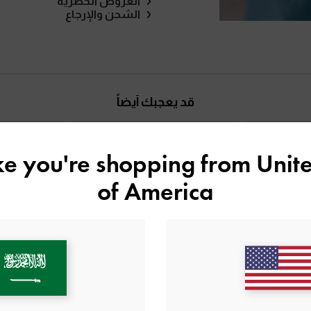
العروض الحصرية
الشحن والإرجاع
قد يعجبك آيضاً
ike you're shopping from
Unite
of America