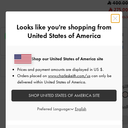
400.00
275.00
خصم 31%
Looks like you're shopping from
United States of America
Shop our United States of America site
Prices and payment amounts are displayed in
US $
.
Orders placed on
www.charleskeith.com/us
can only be
delivered within United States of America.
اللون:
وردي فاتح
SHOP UNITED STATES OF AMERICA SITE
المقاس:
اختر المقاس
دليل المقاسات
Preferred Language:
41
40
39
38
37
36
35