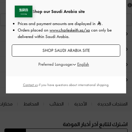
هل أعجبكَ ما رأيت؟
Shop our Saudi Arabia site
عرض منتجاتٍ مشابهة
Prices and payment amounts are displayed in
.
Orders placed on
www.charleskeith.sa/sa
can only be
ملاحظات المحرر
delivered within Saudi Arabia.
تفاصيل المنتج
SHOP SAUDI ARABIA SITE
Preferred Language:
العروض الحصرية
الشحن والإرجاع
Contact us
if you have questions about international shipping.
المنتجات الجديدة
الأحذية
الحقائب
المحافظ
مختارات
Site footer
اشترك لتتابع آخر أخبار الموضة