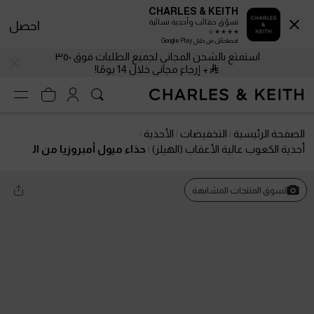
CHARLES & KEITH
تسوّق حقائب وأحذية نسائية
احصل
احصلحمّل من خلال Google Play
استمتع بالشحن المجاني لجميع الطلبات فوق ٣٥٠
+ إرجاع مجاني خلال 14 يومًا!
الصفحة الرئيسية
التخفيضات
الأحذية
أحذية الكعوب عالية الأعقاب (الهيلز)
حذاء ميول أمبروزيا من ال
ساتان بمقدمة مدببة وتصميم مرصع بالأحجار
تسوق المنتجات المشابهة