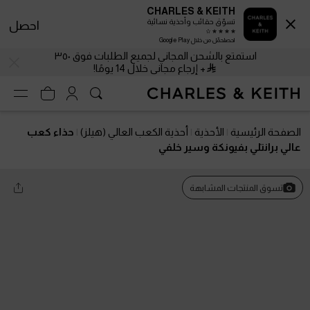
CHARLES & KEITH
تسوّق حقائب وأحذية نسائية
احصل
احصلحمّل من خلال Google Play
استمتع بالشحن المجاني لجميع الطلبات فوق ٣٥٠
+ إرجاع مجاني خلال 14 يومًا!
الصفحة الرئيسية
الأحذية
أحذية الكعب العالي (هيلز)
حذاء كعب
عالي برانتلي بفيونكة وسير خلفي
تسوق المنتجات المشابهة