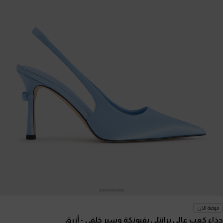
موضة الان
حذاء كعب عالي برانتلي بفيونكة وسير خلفي
- أزرق