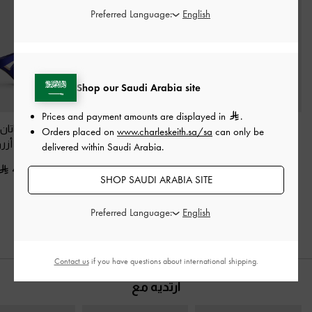
Preferred Language:
Shop our Saudi Arabia site
Prices and payment amounts are displayed in
.
حذاء ساتان بسير خلفي
كعب عالي برانتلي
حذاء ميول ساتان 
Orders placed on
www.charleskeith.sa/sa
can only be
وسيور بليسيه
-
أزرق
بفيونكة وسير كاحل
-
بليسيه
-
أزر
delivered within Saudi Arabia.
أزرق
400.00
400.00
SHOP SAUDI ARABIA SITE
375.00
Preferred Language:
Contact us
if you have questions about international shipping.
ارتديه مع