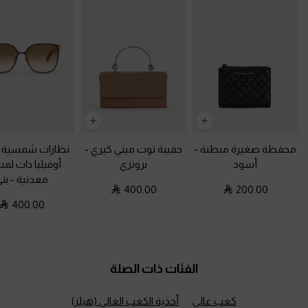
محفظة صغيرة مبطنة
-
حقيبة توت ميني كيري
-
نظارات شمسية م
أسود
برونزي
أوفيليا ذات لم
معدنية
-
بن
400.00
200.00
400.00
الفئات ذات الصلة
كعب عالي
أحذية الكعب العالي (هيلز)