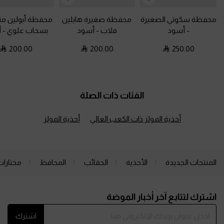
محفظة سكوتي الصغيرة
محفظة صغيرة هايلين
محفظة أبولين م
-
أسود
فلاب
-
أسود
بسحاب علوي
-
أ
200.00
200.00
250.00
الفئات ذات الصلة
أحذية المولز ذات الكعب العالي
أحذية المولز
المنتجات الجديدة
الأحذية
الحقائب
المحافظ
مختارات
Site footer
اشترك لتتابع آخر أخبار الموضة
اشترك