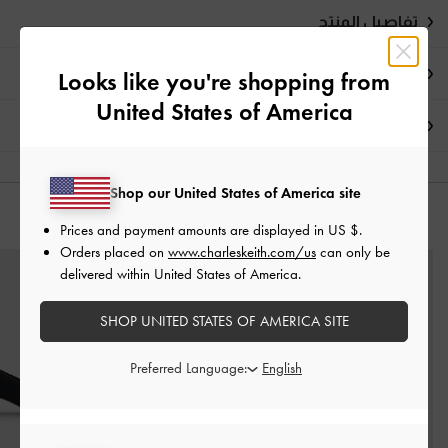
تفاصيل المنتج
العروض الحصرية
Looks like you're shopping from
United States of America
الشحن والإرجاع
Shop our United States of America site
قد يعجبك آيضاً
Prices and payment amounts are displayed in
US $
.
Orders placed on
www.charleskeith.com/us
can only be
delivered within United States of America.
SHOP UNITED STATES OF AMERICA SITE
Preferred Language: