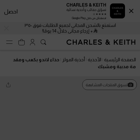
CHARLES & KEITH
تسوّق حقائب وأحذية نسائية
احصل
احصلحمّل من خلال Google Play
استمتع بالشحن المجاني لجميع الطلبات فوق ٣٥٠
+ إرجاع مجاني خلال 14 يومًا!
الصفحة الرئيسية
الأحذية
أحذية المولز
حذاء لاندو بكعب ومقد
مة مدببة ومشبك
تسوق المنتجات المشابهة