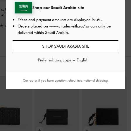
Shop our Saudi Arabia site
حذاء ماري جين بمقدمة
ميولز بكعب عالٍ
حذاء ماري جين ل
مدببة وسير خلفي
-
وحزامين بإبزيم
-
أسود
بمشبك
-
أسو
Prices and payment amounts are displayed in
.
أسود
400.00
375.00
Orders placed on
www.charleskeith.sa/sa
can only be
375.00
delivered within Saudi Arabia.
SHOP SAUDI ARABIA SITE
Preferred Language:
ارتديه مع
Contact us
if you have questions about international shipping.