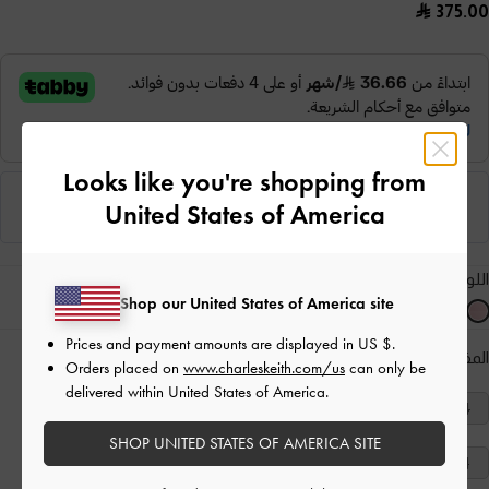
375.00
Looks like you're shopping from
United States of America
اللون:
وردي
Shop our United States of America site
Prices and payment amounts are displayed in
US $
.
المقاس:
اختر المقاس
دليل المقاسات
Orders placed on
www.charleskeith.com/us
can only be
delivered within United States of America.
40
39
38
37
36
35
34
SHOP UNITED STATES OF AMERICA SITE
41