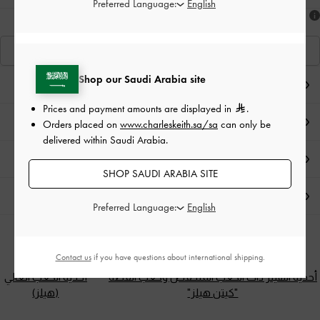
Preferred Language:
هل أعجبكَ ما رأيت؟
عرض منتجاتٍ مشابهة
Shop our Saudi Arabia site
ملاحظات المحرر
Prices and payment amounts are displayed in
.
تفاصيل المنتج
Orders placed on
www.charleskeith.sa/sa
can only be
delivered within Saudi Arabia.
العروض الحصرية
SHOP SAUDI ARABIA SITE
الشحن والإرجاع
Preferred Language:
الفئات ذات الصلة
Contact us
if you have questions about international shipping.
أحذية الهيلز ذات الكعب المنخفض وكعب القطة
أحذية الكعب العالي
"كيتن هيلز"
(هيلز)