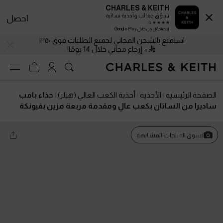
CHARLES & KEITH
تسوّق حقائب وأحذية نسائية
احصل
احصلحمّل من خلال Google Play
استمتع بالشحن المجاني لجميع الطلبات فوق ٣٥٠
+ إرجاع مجاني خلال 14 يومًا!
الصفحة الرئيسية
الأحذية
أحذية الكعب العالي (هيلز)
حذاء بامب
ساديرا من الساتان بكعب عالٍ ومقدمة مربعة مزين بفيونكة
وحزام خلفي
تسوق المنتجات المشابهة