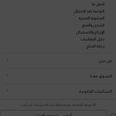
اتصل بنا
التوعية ضد الاحتيال
العضوية المميزة
الشحن والتتبع
الإرجاع والاستبدال
دليل المقاسات
رعاية المنتج
من نحن
التسوق معنا
السياسات القانونية
© جميع الحقوق محفوظة لشركة تشارلز اند كيث
أعلمني عند توفر المنتج