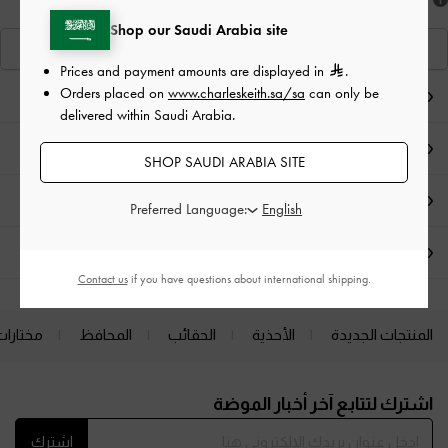
هل أعجبكَ ما رأيت؟
Shop our Saudi Arabia site
عرض منتجاتٍ مشابهة
Prices and payment amounts are displayed in
.
Orders placed on
www.charleskeith.sa/sa
can only be
ملاحظات المحرر
delivered within Saudi Arabia.
تفاصيل المنتج
SHOP SAUDI ARABIA SITE
العروض الحصرية
Preferred Language:
الشحن والإرجاع
Contact us
if you have questions about international shipping.
المنتجات الجديدة
الأحذية
الحقائب
المحافظ
مختارات
Site footer
اشترك لتتابع آخر أخبار الموضة
اشترك