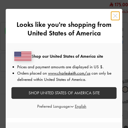
175.00
خصم 50%
Looks like you're shopping from
United States of America
Shop our United States of America site
Prices and payment amounts are displayed in
US $
.
Orders placed on
www.charleskeith.com/us
can only be
delivered within United States of America.
اللون:
ذهبي
SHOP UNITED STATES OF AMERICA SITE
المقاس:
اختر المقاس
دليل المقاسات
Preferred Language:
41
40
39
38
37
36
35