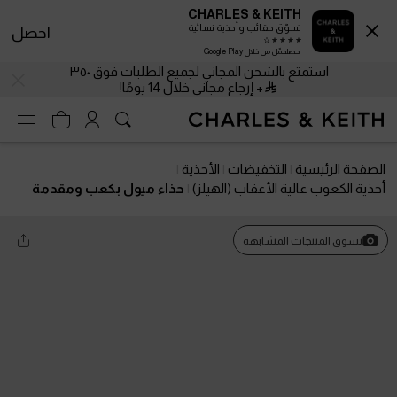
CHARLES & KEITH
تسوّق حقائب وأحذية نسائية
احصل
احصلحمّل من خلال Google Play
استمتع بالشحن المجاني لجميع الطلبات فوق ٣٥٠
+ إرجاع مجاني خلال 14 يومًا!
الصفحة الرئيسية
التخفيضات
الأحذية
أحذية الكعوب عالية الأعقاب (الهيلز)
حذاء ميول بكعب ومقدمة
مدببة ولون معدني
تسوق المنتجات المشابهة