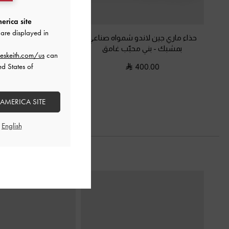
erica site
are displayed in
حذاء ماري جين لاندو شمواه صناعي
حذاء كعب عريض لامع 
بمشبك
-
بني محبّب غامق
وفيونكة
-
بني 
eskeith.com/us
can
ed States of
375.00
400.00
 AMERICA SITE
السابق