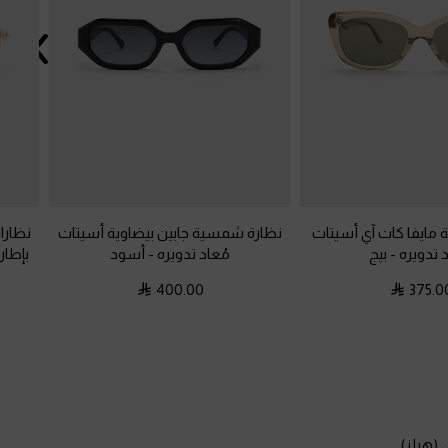
مايفا كات آي أسيتات
نظارة شمسية جابين بيضاوية أسيتات
نظار
د تدويره
-
بيج
مُعاد تدويره
-
أسود
بإطا
400.00
375.0
 (هيلز)