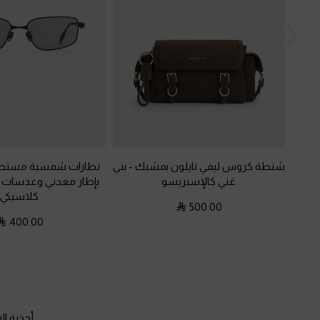
شنطة كروس ليفي نايلون بمشبك
-
بني
نظارات شمسية مستطيل
غني كالإسبريسو
بإطار معدني وعدسات 
كلاسيكي
500.00
400.00
أحذية ا