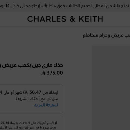
متع بالشحن المجاني لجميع الطلبات فوق ٣٥٠
+ إرجاع مجاني خلال 14 يومًا!
عب عريض وحزام متقاطع
حذاء ماري جين بكعب عريض و
375.00