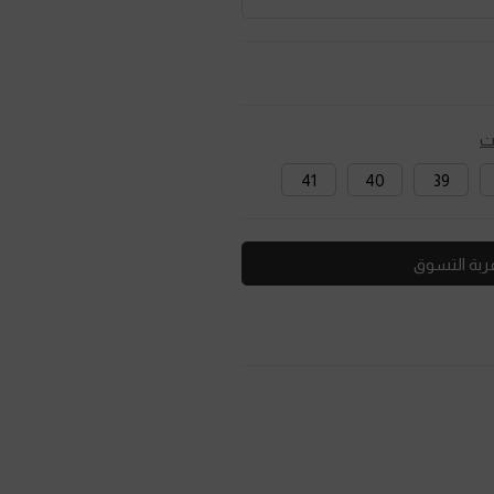
ت
41
40
39
ربة التسوق