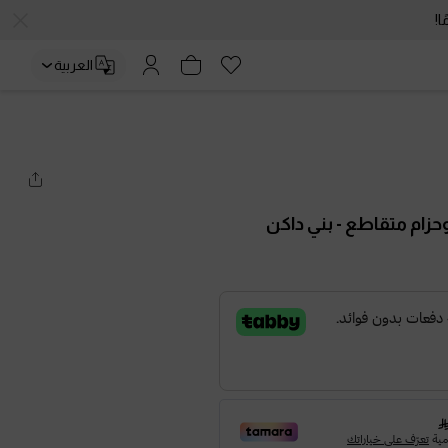
العربية
حزام متقاطع
- بني داكن