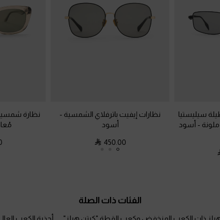
ة سيليستيا
نظارات إيفيت باترفلاي الشمسية
-
نظارة شمسية 
ملونة
-
أسود
أسود
مُعا
0
450.00
الفئات ذات الصلة
لهيلز ذات الكعب المنخفض وكعب القطة "كيتن هيلز"
أحذية الكعب العالي