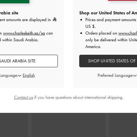
abia site
Shop our United States of Am
ent amounts are displayed in
Prices and payment amounts 
بحزام خلفي
حذاء بامب ساديرا من الساتان بكعب عالٍ
حذاء ماري ج
US $
.
داكن
مفتوح من الخلف ومقدمة مربعة، مزين
السويدي
on
www.charleskeith.sa/sa
can
Orders placed on
www.charl
بفيونكة وحزام خلفي
-
بني داكن
d within Saudi Arabia.
only be delivered within Unit
0
375.00
America.
AUDI ARABIA SITE
SHOP UNITED STATES OF
 Language:
Preferred Language:
ارتديه مع
Contact us
if you have questions about international shipping.