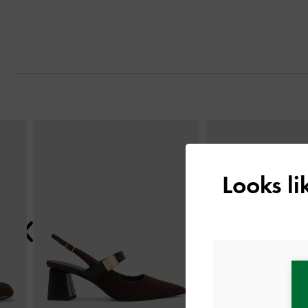
التالي
Looks l