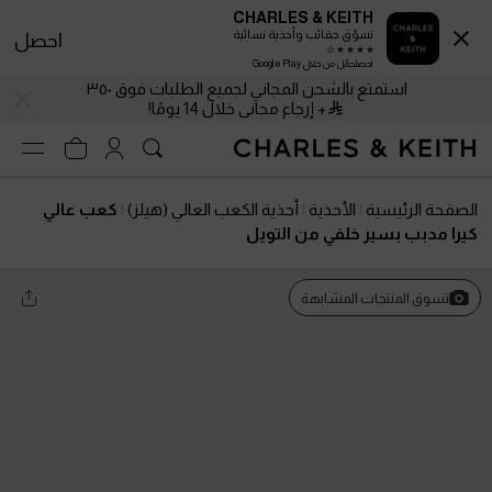
CHARLES & KEITH
تسوّق حقائب وأحذية نسائية
احصل
احصلحمّل من خلال Google Play
استمتع بالشحن المجاني لجميع الطلبات فوق ٣٥٠
+ إرجاع مجاني خلال 14 يومًا!
الصفحة الرئيسية
الأحذية
أحذية الكعب العالي (هيلز)
كعب عالي
كيرا مدبب بسير خلفي من التويل
تسوق المنتجات المشابهة