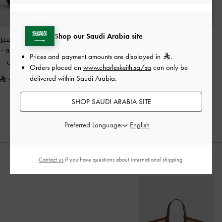
Shop our Saudi Arabia site
حذاء كعب عالي برانتلي
حذاء سلينغ باك (بامبس)
حذاء ساتان بسير
بفيونكة وسير خلفي
-
من الساتان
-
أسود
وسيور بليسيه
-
Prices and payment amounts are displayed in
.
أسود خشن
خشن
خشن
Orders placed on
www.charleskeith.sa/sa
can only be
delivered within Saudi Arabia.
400.00
400.00
375.00
SHOP SAUDI ARABIA SITE
Preferred Language:
Contact us
if you have questions about international shipping.
ارتديه مع