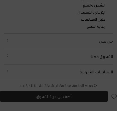
الشحن والتتبع
الإرجاع والاستبدال
دليل المقاسات
رعاية المنتج
من نحن
التسوق معنا
السياسات القانونية
© جميع الحقوق محفوظة لشركة تشارلز اند كيث
أضف إلى عربة التسوق