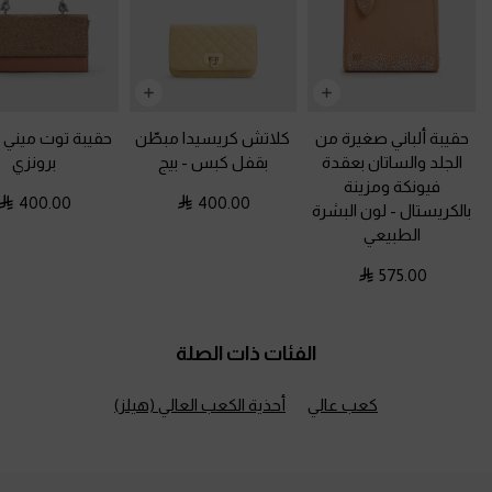
حقيبة ألباني صغيرة من
كلاتش كريسيدا مبطّن
حقيبة توت ميني 
الجلد والساتان بعقدة
بقفل كبس
-
بيج
برونزي
فيونكة ومزينة
400.00
400.00
بالكريستال
-
لون البشرة
الطبيعي
575.00
الفئات ذات الصلة
كعب عالي
أحذية الكعب العالي (هيلز)