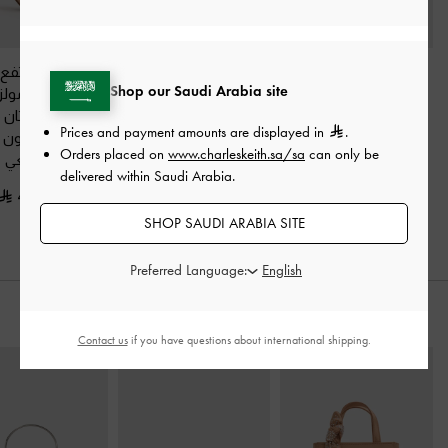
صندل (جايس) بقاعدة
ميولز من الدانتيل بكعب
حذاء بكعب مرتفع
Shop our Saudi Arabia site
متصلة (بلاتفورم)
ستيليتو
-
لون البشرة
من الخلف (مولز
مطعمة بالكريستال
-
الطبيعي
الدانتيل والساتا
Prices and payment amounts are displayed in
.
لون البشرة الطبيعي
بالكريستال
-
لون 
375.00
Orders placed on
www.charleskeith.sa/sa
can only be
الطبيعي
600.00
delivered within Saudi Arabia.
400.00
425.00
خصم 29%
SHOP SAUDI ARABIA SITE
Preferred Language:
ارتديه مع
Contact us
if you have questions about international shipping.