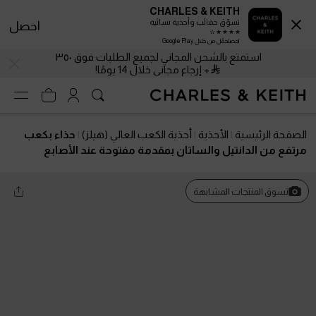
CHARLES & KEITH
تسوّق حقائب وأحذية نسائية
احصل
احصلحمّل من خلال Google Play
استمتع بالشحن المجاني لجميع الطلبات فوق ٣٥٠
+ إرجاع مجاني خلال 14 يومًا!
الصفحة الرئيسية
الأحذية
أحذية الكعب العالي (هيلز)
حذاء بكعب
مرتفع من الدانتيل والساتان بمقدمة مفتوحة عند الأصابع
تسوق المنتجات المشابهة