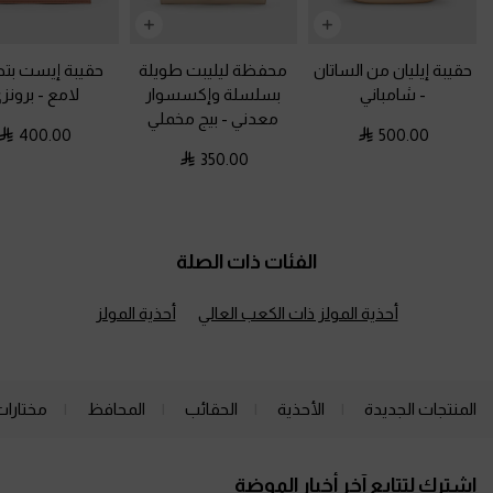
حقيبة إيليان من الساتان
محفظة ليليبت طويلة
حقيبة إيست بت
-
شامباني
بسلسلة وإكسسوار
لامع
-
برونز
معدني
-
بيج مخملي
400.00
500.00
350.00
الفئات ذات الصلة
أحذية المولز ذات الكعب العالي
أحذية المولز
المنتجات الجديدة
الأحذية
الحقائب
المحافظ
مختارات
Site footer
اشترك لتتابع آخر أخبار الموضة