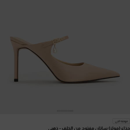
موضة الان
حذاء (مولز) ساتان مفتوح من الخلف
- ذهبي