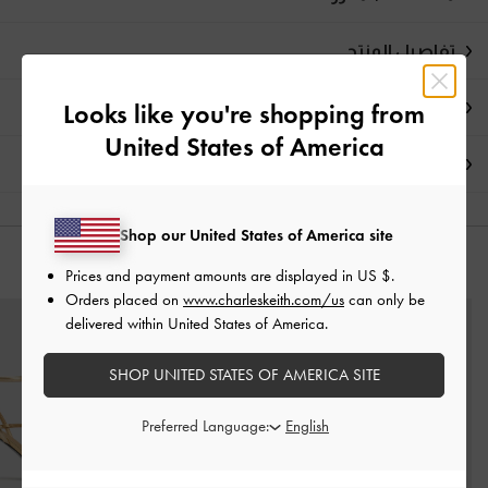
تفاصيل المنتج
Looks like you're shopping from
العروض الحصرية
United States of America
الشحن والإرجاع
Shop our United States of America site
قد يعجبك آيضاً
Prices and payment amounts are displayed in
US $
.
Orders placed on
www.charleskeith.com/us
can only be
delivered within United States of America.
SHOP UNITED STATES OF AMERICA SITE
Preferred Language: