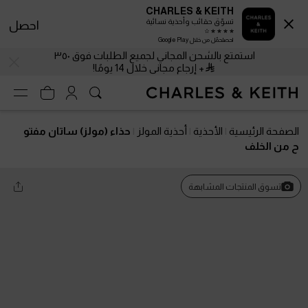
CHARLES & KEITH
تسوّق حقائب وأحذية نسائية
احصل
احصلحمّل من خلال Google Play
استمتع بالشحن المجاني لجميع الطلبات فوق ٣٥٠
+ إرجاع مجاني خلال 14 يومًا!
الصفحة الرئيسية
الأحذية
أحذية المولز
حذاء (مولز) ساتان مفتو
ح من الخلف
تسوق المنتجات المشابهة