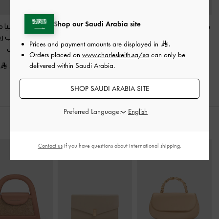
Shop our Saudi Arabia site
حذاء سلينغ باك (بامبس)
صندل جايلين ذو الكعب
صنادل أندريسيا م
من الساتان
-
ذهبي
العالي المفتوح من الأمام
بسيور وكعب ر
Prices and payment amounts are displayed in
.
مصنوع من الجلد
ذهبي
Orders placed on
www.charleskeith.sa/sa
can only be
400.00
المعدني
-
ذهبي
delivered within Saudi Arabia.
375.00
600.00
SHOP SAUDI ARABIA SITE
Preferred Language:
ارتديه مع
Contact us
if you have questions about international shipping.