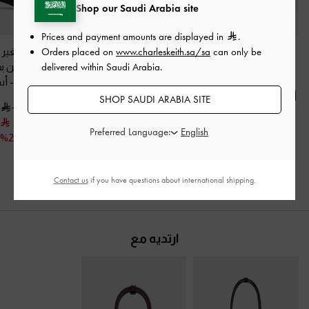
Shop our Saudi Arabia site
Prices and payment amounts are displayed in
.
Orders placed on
www.charleskeith.sa/sa
can only be
حذاء أنيتا مفتوح من
حذاء بكعب حاد ومقدمة
حذاء بكعب صغير 
delivered within Saudi Arabia.
الخلف بكعب عال
مدببة مزين بحلية
من الخلف مزين بف
ومقدمة مدببة وإبزيم
معدنية
-
أسود
مكشكشة
-
أس
أمامي وحزام حول الكاحل
SHOP SAUDI ARABIA SITE
350.00
350.00
-
أسود
250.00
250.00
Preferred Language:
400.00
خصم 29%
خصم 29%
300.00
خصم 25%
Contact us
if you have questions about international shipping.
ارتديه مع