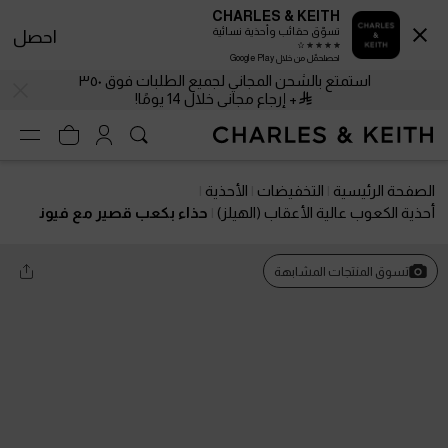
CHARLES & KEITH
تسوّق حقائب وأحذية نسائية
احصل
احصلحمّل من خلال Google Play
استمتع بالشحن المجاني لجميع الطلبات فوق ٣٥٠
+ إرجاع مجاني خلال 14 يومًا!
الصفحة الرئيسية
التخفيضات
الأحذية
أحذية الكعوب عالية الأعقاب (الهيلز)
حذاء بكعب قصير مع فيون
كة أمامية بلمعة
تسوق المنتجات المشابهة