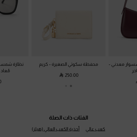
سوار معدني
-
محفظة سكوتي الصغيرة
-
كريم
نظارة شمسية
خر
مُعاد 
250.00
0
الفئات ذات الصلة
كعب عالي
أحذية الكعب العالي (هيلز)