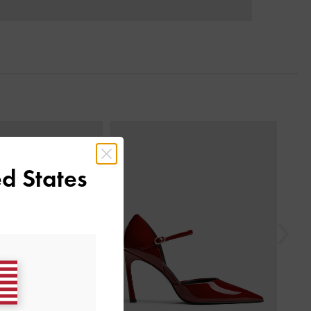
السابق
d States