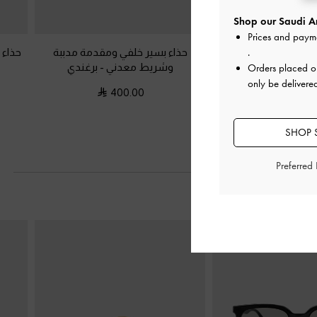
Shop our Saudi Ar
Prices and paym
اللامع بكعب عالٍ ونعل
حذاء بسير خلفي ومقدمة مدببة
حذاء 
.
رم سميك
-
أحمر
وشريط معدني
-
برغندي
Orders placed 
only be delivere
400.00
400.0
SHOP S
Preferred
التالي