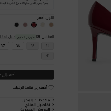
اللون:
أحمر
المقاس:
39
دليل المق
متوفر في المخزون
37
36
35
34
41
أضف إلى ع
أضف إلى قائمة الرغبات
ملاحظات المحرر
تفاصيل المنتج
العروض الحصرية