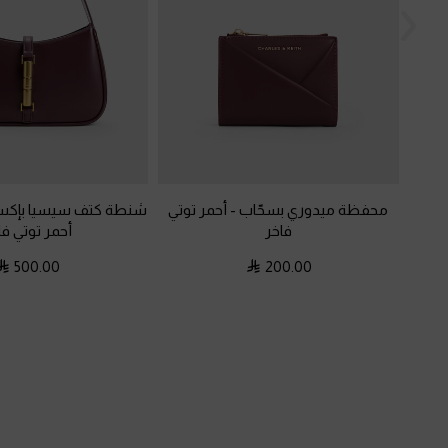
محفظة ميدوري بسحّاب
-
أحمر توتي
شنطة كتف سيسيا بإكس
فاخر
أحمر توتي فا
500.00
200.00