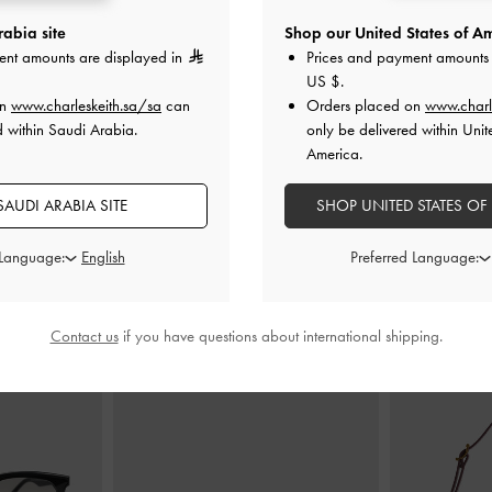
abia site
Shop our United States of Am
ent amounts are displayed in
Prices and payment amounts 
ليجنباك بكعب
حذاء لوسيانا مكشوف بكعب كيتن
صندل من الجلد 
US $
.
ببة
-
أحمر
وحزام خلفي من الجلد اللامع
-
أحمر
بلاتفو
on
www.charleskeith.sa/sa
can
Orders placed on
www.charl
d within Saudi Arabia.
only be delivered within Unit
0
350.00
America.
AUDI ARABIA SITE
SHOP UNITED STATES OF
 Language:
Preferred Language:
ارتديه مع
Contact us
if you have questions about international shipping.