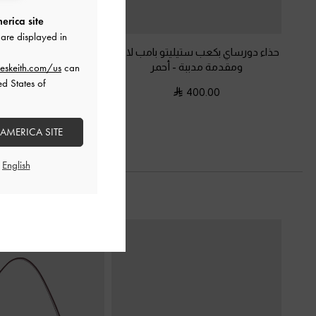
erica site
are displayed in
حذاء دورساي بكعب ستيليتو بامب لامع
حذاء بامبس وين لامع س
ومقدمة مدببة
-
أحمر
منحوت ومقدمة مد
eskeith.com/us
can
ed States of
425.00
400.00
 AMERICA SITE
السابق