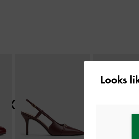
التالي
Looks l