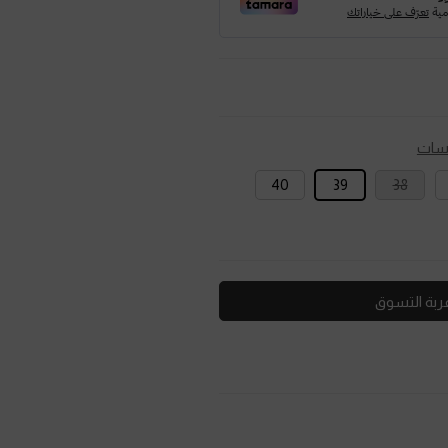
اسات
40
39
38
ربة التسوق