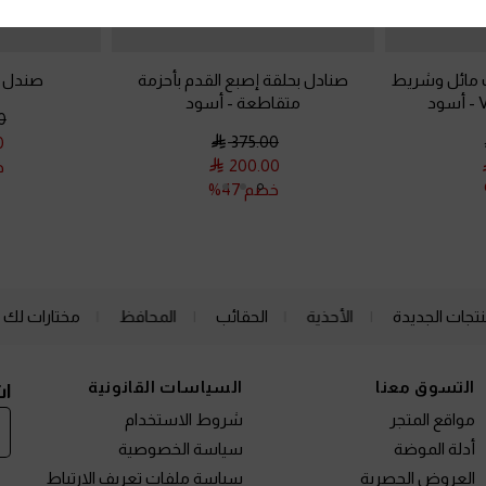
 مائل وشريط
صنادل بحلقة إصبع القدم بأحزمة
صندل ث
-
أسود
متقاطعة
-
أسود
0
375.00
0
200.00
خ
خصم 47%
نتجات الجديدة
الأحذية
الحقائب
المحافظ
مختارات لك
التسوق معنا
السياسات القانونية
اش
مواقع المتجر
شروط الاستخدام
أدلة الموضة
سياسة الخصوصية
العروض الحصرية
سياسة ملفات تعريف الارتباط