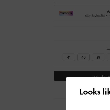
ت
41
40
39
ربة التسوق
Looks l