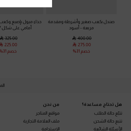
صندل بكعب صغير وأشرطة ومقدمة
حذاء ميول بإصبع وكعب
مربعة
-
أسود
أمامي على شكل V
325.00
400.00
225.00
275.00
خصم 31%
خصم 31%
الم
Site footer
هل تحتاج مساعدة؟
من نحن
تتبّع حالة الطلب
مواقع المتاجر
تتبع حالة الشحن
ملف العلامة التجارية
الأسئلة الشائعة
الاستدامة