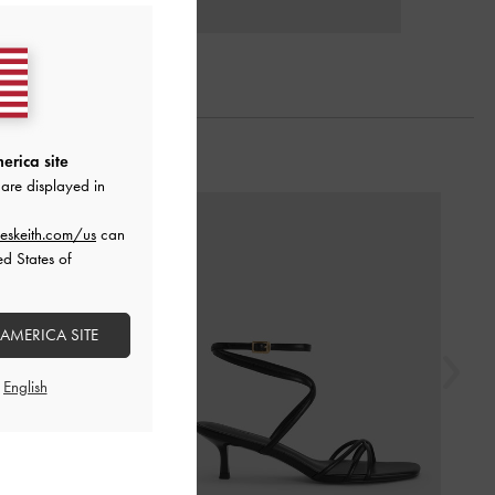
erica site
are displayed in
السابق
eskeith.com/us
can
ed States of
 AMERICA SITE