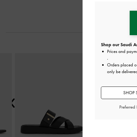
Shop our Saudi Ar
Prices and paym
التالي
.
Orders placed 
only be delivere
SHOP S
Preferred