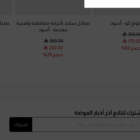
ونغ كو
-
أسود
صنادل سلايد بأحزمة متقاطعة ولمسة
صندل 
معدنية
-
أسود
350.0
350.00
175.0
250.00
صم 50%
خصم 29%
ترك لتتابع آخر أخبار الموضة
اشترك