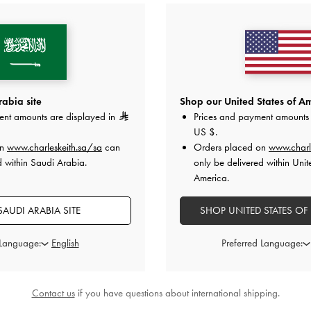
العروض الحصرية
الشحن والإرجاع
Shop our United States of Am
قد يعجبك آيضاً
abia site
ent amounts are displayed in
Prices and payment amounts 
US $
.
on
www.charleskeith.sa/sa
can
Orders placed on
www.charl
d within Saudi Arabia.
only be delivered within Unit
America.
AUDI ARABIA SITE
SHOP UNITED STATES OF
 Language:
Preferred Language:
Contact us
if you have questions about international shipping.