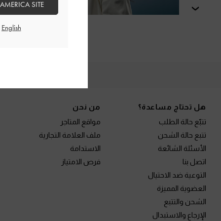
 AMERICA SITE
التالي
الم
Site footer
هل تحتاج مساعدة؟
من نحن
تتبّع حالة الطلب
مواقع المتاجر
تتبع حالة الشحن
ملف العلامة التجارية
الأسئلة الشائعة
الاستدامة
اتصل بنا
فرص الامتياز
التوعية ضد الاحتيال
العضوية المميزة
الشحن والتتبع
الإرجاع والاستبدال