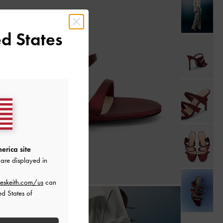
d States
erica site
are displayed in
eskeith.com/us
can
ed States of