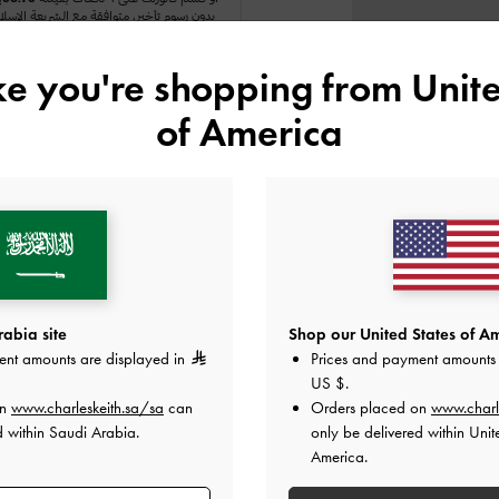
ike you're shopping from
Unite
اللون:
أحمر
of America
المقاس:
اختر المقاس
دليل المقاسا
37
36
35
34
41
هل أعجبكَ ما رأيت؟
عرض منتجا
abia site
Shop our United States of Am
ent amounts are displayed in
Prices and payment amounts 
US $
.
أعلمني عند 
on
www.charleskeith.sa/sa
can
Orders placed on
www.charl
d within Saudi Arabia.
only be delivered within Unit
أضف إلى قائمة الرغبات
America.
ملاحظات المحرر