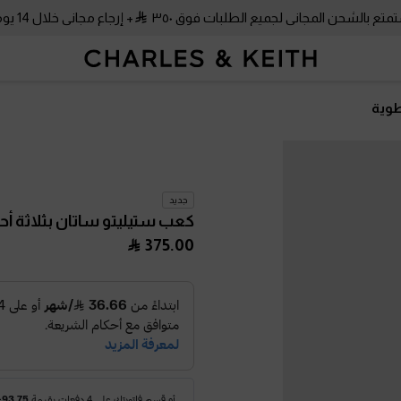
متع بالشحن المجاني لجميع الطلبات فوق ٣٥٠
+ إرجاع مجاني خلال 14 يومًا!
طوية
جديد
كعب ستيليتو ساتان بثلاثة أ
375.00