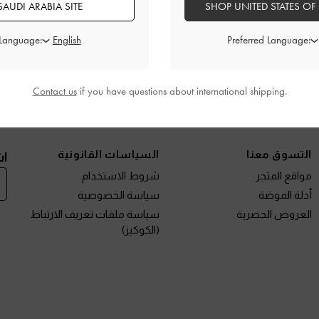
AUDI ARABIA SITE
SHOP UNITED STATES OF
تفاصيل المنتج
العروض الحصرية
 Language:
Preferred Language:
الشحن والإرجاع
Contact us
if you have questions about international shipping.
نتجات الجديدة
الأحذية
الحقائب
المحافظ
مختارات لك
التسوق معنا
السياسات القانونية
اش
مواقع المتجر
شروط الاستخدام
أدلة الموضة
سياسة الخصوصية
العروض الحصرية
سياسة ملفات تعريف الارتباط
(الكوكيز)