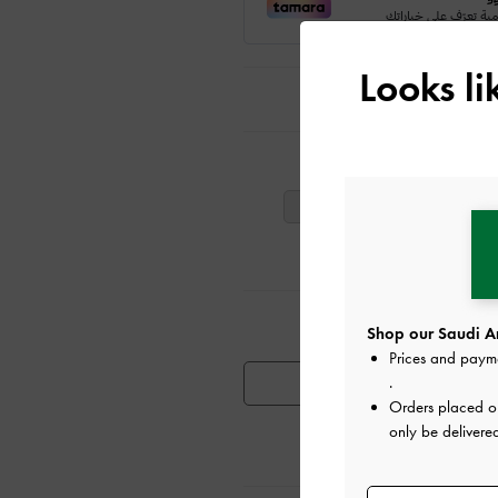
Looks l
ت
40
39
38
تٍ مشابهة
Shop our Saudi Ar
Prices and paym
.
توفر المنتج
Orders placed 
only be delivere